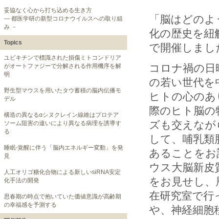
妥協なく心から打ち込める生き方
「脳はどのよ
― 都医学研の新型コロナウイルスへの取り組
み －
化の歴史を紐
Topics
で開催しまし
ユビキチンで標識された損傷ミトコンドリア
コロナ禍の日
がオートファジーで分解される作用機序を解
明
の若い世代を
野生型マウスを用いたタウ蓄積の脳内伝播モ
ヒトの心のあ
デル
際のヒト脳の
構造の異なるαシヌクレイン線維はプロテア
ズも交えなが
ソーム阻害の違いにより異なる病理を誘導す
る
して、哺乳類
睡眠-覚醒に伴う「脳内エネルギー変動」を発
あることをお
見
ウス大脳新皮
人工オリゴ糖化合物による新しいsiRNA安定
をお見せし、
化手法の開発
在研究室で行
思春期の時点で抱いていた価値意識が高齢期
の幸福感を予測する
や、神経細胞