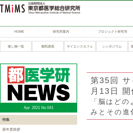
HOME
研究所案内
プロジェクト研究等
催し物一覧
都民講座
サイエンスカフェ
シンポジウム
第35回 サ
月13日 
「脳はどの
Apr. 2021 No.041
みとその進
特集
新年度挨拶