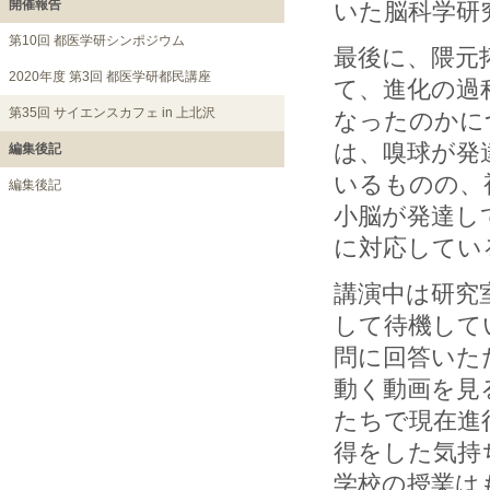
開催報告
いた脳科学研
第10回 都医学研シンポジウム
最後に、隈元
2020年度 第3回 都医学研都民講座
て、進化の過
第35回 サイエンスカフェ in 上北沢
なったのかに
は、嗅球が発
編集後記
いるものの、
編集後記
小脳が発達し
に対応してい
講演中は研究
して待機して
問に回答いた
動く動画を見
たちで現在進
得をした気持
学校の授業は