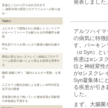
発表しました
妥協なく心から打ち込める生き方
― 都医学研の新型コロナウイルスへの取り組
み －
Topics
ユビキチンで標識された損傷ミトコンドリア
アルツハイマ
がオートファジーで分解される作用機序を解
明
の病気に特徴
す。パーキン
野生型マウスを用いたタウ蓄積の脳内伝播モ
デル
（α Syn
構造の異なるαシヌクレイン線維はプロテア
疾患はαシヌ
ソーム阻害の違いにより異なる病理を誘導す
る
位と神経変性
がαシヌクレ
睡眠-覚醒に伴う「脳内エネルギー変動」を発
見
Syn凝集体に
人工オリゴ糖化合物による新しいsiRNA安定
る疾患が引き
化手法の開発
した。
思春期の時点で抱いていた価値意識が高齢期
の幸福感を予測する
まず、大腸菌