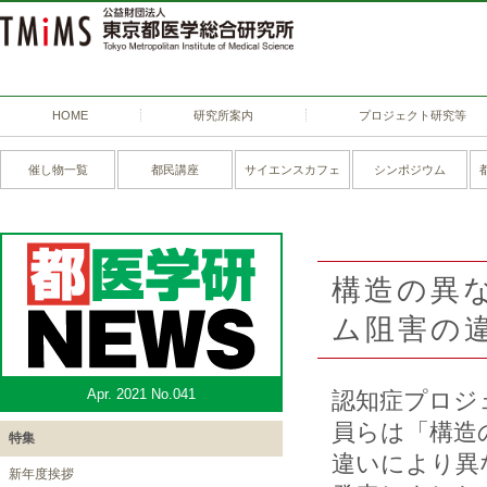
HOME
研究所案内
プロジェクト研究等
催し物一覧
都民講座
サイエンスカフェ
シンポジウム
構造の異
ム阻害の
Apr. 2021 No.041
認知症プロジ
員らは「構造
特集
違いにより異
新年度挨拶