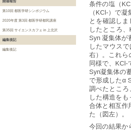
開催報告
条件の塩（KC
第10回 都医学研シンポジウム
（KCl-）
とを確認しま
2020年度 第3回 都医学研都民講座
したところ、K
第35回 サイエンスカフェ in 上北沢
Syn 凝集体
編集後記
したマウスで
編集後記
右）。これら
同様で、KCl
Syn凝集体の
で形成したα 
調べたところ、
した構造をも
合体と相互作
た（図左）。
今回の結果か