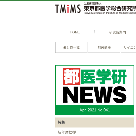
HOME
研究所案内
催し物一覧
都民講座
サイエ
Apr. 2021 No.041
特集
新年度挨拶