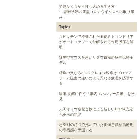
妥協なく心から打ち込める生き方
― 都医学研の新型コロナウイルスへの取り組
み －
Topics
ユビキチンで標識された損傷ミトコンドリア
がオートファジーで分解される作用機序を解
明
野生型マウスを用いたタウ蓄積の脳内伝播モ
デル
構造の異なるαシヌクレイン線維はプロテア
ソーム阻害の違いにより異なる病理を誘導す
る
睡眠-覚醒に伴う「脳内エネルギー変動」を発
見
人工オリゴ糖化合物による新しいsiRNA安定
化手法の開発
思春期の時点で抱いていた価値意識が高齢期
の幸福感を予測する