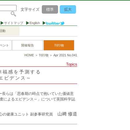
文字サイズ
標準
拡大
サイトマップ
English
活動
ベント
開催報告
刊行物
HOME
＞
刊行物
＞ Apr 2021 No.041
Topics
幸福感を予測する
エビデンス～
ー長らは「思春期の時点で抱いていた価値意
調査によるエビデンス～」について英国科学誌
山﨑 修道
心の健康ユニット 副参事研究員