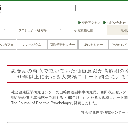
交通アクセス
お問い合わせ
プロジェクト研究等
研究支援活動
広報
ンスカフェ
シンポジウム
都医学研セミナー
夏のセミナー
その他のイ
思春期の時点で抱いていた価値意識が高齢期の
～60年以上にわたる大規模コホート調査による
社会健康医学研究センターの山﨑修道副参事研究員、西田淳志センタ
識が高齢期の幸福感を予測する ～60年以上にわたる大規模コホート
The Journal of Positive Psychologyに発表しました。
社会健康医学研究センター 