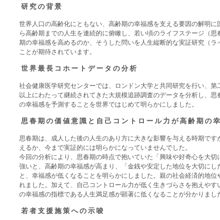
研究の背景
世界人口の高齢化にともない、高齢期の幸福感を支える要因の解明に
ら高齢期までの人生を連続的に俯瞰し、若い頃のライフステージ（思
期の幸福感を高めるのか、そうした問いを人生縦断的な実証研究（ラ
ことが期待されています。
世界最長コホートデータの分析
社会健康医学研究センターでは、ロンドン大学と共同研究を行い、第二
以上にわたって継続されてきた大規模追跡調査のデータを分析し、思
の幸福感を予測することを世界ではじめて明らかにしました。
思春期の価値意識と自己コントロール力が高齢期の
思春期は、成人した後の人生のあり方に大きな影響を与える時期です
えるか、今まで実証的には明らかになっていませんでした。
今回の分析により、思春期の時点で抱いていた「興味や好奇心を大切
強いと、高齢期の幸福感が高まり、「金銭や安定した地位を大切にし
と、幸福感が低くなることを明らかにしました。親の社会経済的地位
れました。加えて、自己コントロール力が低く生きづらさを抱えやす
の幸福感の指標である人生満足感が顕著に低くなることが分かりまし
若者支援施策への示唆