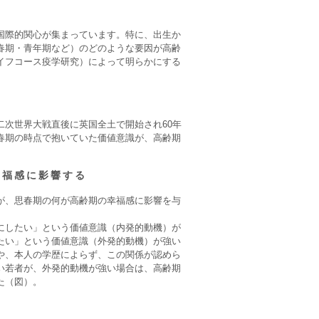
国際的関心が集まっています。特に、出生か
春期・青年期など）のどのような要因が高齢
イフコース疫学研究）によって明らかにする
次世界大戦直後に英国全土で開始され60年
春期の時点で抱いていた価値意識が、高齢期
幸福感に影響する
が、思春期の何が高齢期の幸福感に影響を与
にしたい」という価値意識（内発的動機）が
たい」という価値意識（外発的動機）が強い
や、本人の学歴によらず、この関係が認めら
い若者が、外発的動機が強い場合は、高齢期
た（図）。