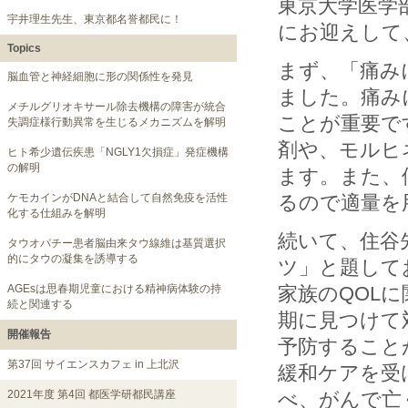
東京大学医学
宇井理生先生、東京都名誉都民に！
にお迎えして
Topics
まず、「痛み
脳血管と神経細胞に形の関係性を発見
ました。痛み
メチルグリオキサール除去機構の障害が統合
ことが重要で
失調症様行動異常を生じるメカニズムを解明
剤や、モルヒ
ヒト希少遺伝疾患「NGLY1欠損症」発症機構
の解明
ます。また、
ケモカインがDNAと結合して自然免疫を活性
るので適量を
化する仕組みを解明
続いて、住谷
タウオパチー患者脳由来タウ線維は基質選択
的にタウの凝集を誘導する
ツ」と題して
AGEsは思春期児童における精神病体験の持
家族のQOL
続と関連する
期に見つけて
開催報告
予防すること
第37回 サイエンスカフェ in 上北沢
緩和ケアを受
2021年度 第4回 都医学研都民講座
べ、がんで亡