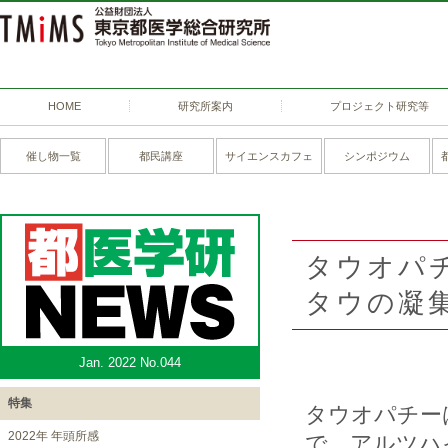
HOME
研究所案内
プロジェクト研究等
催し物一覧
都民講座
サイエンスカフェ
シンポジウム
タウオパ
タウの凝
Jan. 2022 No.044
特集
タウオパチー
2022年 年頭所感
で、アルツハイ