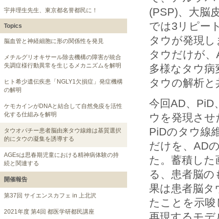
(PSP)、大
宇井理生先生、東京都名誉都民に！
では3リピート
Topics
タウが発現しま
脳血管と神経細胞に形の関係性を発見
タウだけが、
メチルグリオキサール除去機構の障害が統合
失調症様行動異常を生じるメカニズムを解明
多様なタウ病
タウの解析と
ヒト希少遺伝疾患「NGLY1欠損症」発症機構
の解明
今回AD、Pi
ケモカインがDNAと結合して自然免疫を活性
化する仕組みを解明
ウを発現させ
PiDのタウ線
タウオパチー患者脳由来タウ線維は基質選択
的にタウの凝集を誘導する
だけを、AD
AGEsは思春期児童における精神病体験の持
た。蓄積した
続と関連する
る、患者脳の
開催報告
果は患者脳タ
第37回 サイエンスカフェ in 上北沢
たことを示唆
2021年度 第4回 都医学研都民講座
再現するモデ