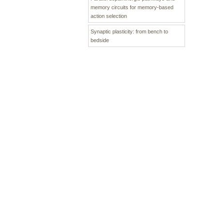
memory circuits for memory-based
action selection
Synaptic plasticity: from bench to
bedside