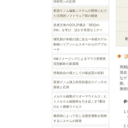
持研究への応用
新規ゲノム編集システムの開発にむけ
た汎用的ソフトウェア群の開発
患者主体のQOL評価法「SEIQoL-
DW」を学び、活かす実習セミナー
哺乳類の冬眠の謎に迫る〜冬眠モデル
動物シリアンハムスターからのアプロ
ーチ
X線イメージングによるマウス形態表
現型解析の新展開
周期
現在
情報統合の場としての嗅皮質の役割
なゲ
新規ゲノム挿入依存的遺伝スイッチの
能、
開発と応用
換技
メルケル細胞ポリオーマウイルス；ヒ
参
トメルケル細胞癌を引き起こす7番目
のヒト腫瘍ウイルス
糖尿病によって生じる随意運動を制御
するシステムの障害