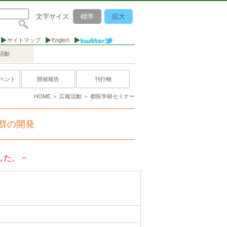
文字サイズ
標準
拡大
サイトマップ
English
活動
ベント
開催報告
刊行物
HOME
＞
広報活動
＞
都医学研セミナー
群の開発
た。 −