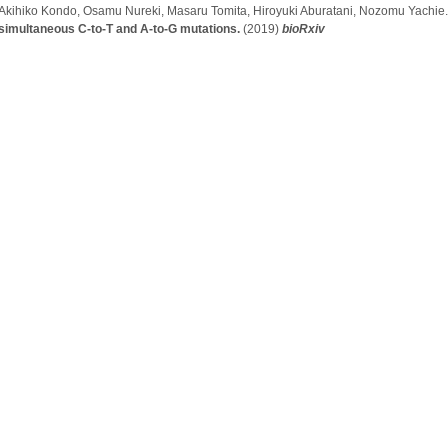
Akihiko Kondo, Osamu Nureki, Masaru Tomita, Hiroyuki Aburatani, Nozomu Yachie
simultaneous C-to-T and A-to-G mutations.
(2019)
bioRxiv