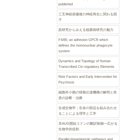
published
三叉神経損傷後の神経再生に関わる因
子
筋研究からみえる核膜病研究の魅力
F4/80, an adhesion GPCR which
defines the mononuclear phagocyte
system
Dynamics and Topology of Human
Transcribed
Cis
-regulatory Elements
Risk Factors and Early Intervention for
Psychosis
細胞外小胞の情報伝達機構の解明と疾
患の診断・治療
合成生物学；生命の部品を組み合わせ
ることによる理学と工学
非AUG開始コドンの翻訳制御―広がる
生物学的役割
Parallel dopaminergic pathways and