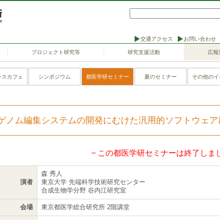
交通アクセス
お問い合わせ
プロジェクト研究等
研究支援活動
広報
ンスカフェ
シンポジウム
都医学研セミナー
夏のセミナー
その他のイ
ゲノム編集システムの開発にむけた汎用的ソフトウェア
− この都医学研セミナーは終了しまし
森 秀人
演者
東京大学 先端科学技術研究センター
合成生物学分野 谷内江研究室
会場
東京都医学総合研究所 2階講堂