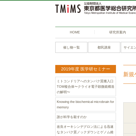
HOME
研究所案内
催し物一覧
都民講座
サイエ
2019年度 医学研セミナー
新規
ミトコンドリアへのタンパク質搬入口
TOM複合体〜クライオ電子顕微鏡構造
の解明〜
Knowing the biochemical microbrain for
memory
誰が科学を殺すのか
改良オーキシンデグロン法による迅速
なタンパク質ノックダウンとゲノム維