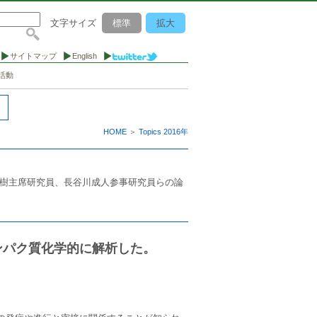
文字サイズ
標準
拡大
サイトマップ
English
活動
HOME
＞
Topics 2016年
亀谷富由樹主席研究員、長谷川成人参事研究員らの論
タンパク質化学的に解析した。