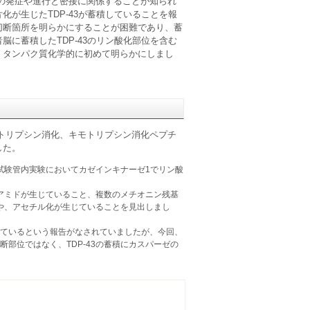
気の発症や進行と密接に関係することが知られ
が生じたTDP-43が蓄積していることを報
切断箇所を明らかにすることが困難であり、蓄
に蓄積したTDP-43のリン酸化部位を含む
、タンパク質化学的に初めて明らかにしまし
するトリプシン消化、キモトリプシン消化ペプチ
した。
試験管内実験においてカゼインキナーゼ1でリン酸
アミドが生じていること、複数のメチオニン残基
や、アセチル化が生じていることを見出しまし
しているという報告がなされていましたが、今回、
断部位ではなく、TDP-43の蓄積にカスパーゼの