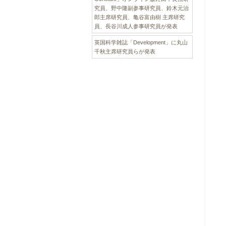
究員、野中隆副参事研究員、鈴木元治
郎主席研究員、亀谷富由樹 主席研究
員、長谷川成人参事研究員が発表
英国科学雑誌「Development」に丸山
千秋主席研究員らが発表