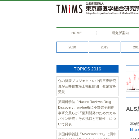
HOME
研究所案内
2020
2019
201
TOPICS 2016
心の健康プロジェクトの中西三春研究
員が三井住友海上福祉財団 奨励賞を
受賞
英国科学誌「Nature Reviews Drug
Discovery」on-line版に小野弥子副参
AL
事研究員らが「薬剤開発のためのカル
パイン研究：その挑戦と可能性」につ
本研
いて発表
http
米国科学雑誌「Molecular Cell」に田中