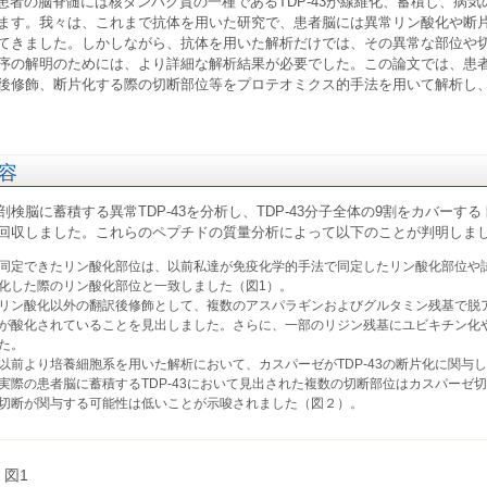
S患者の脳脊髄には核タンパク質の一種であるTDP-43が線維化、蓄積し、病
ます。我々は、これまで抗体を用いた研究で、患者脳には異常リン酸化や断片化
てきました。しかしながら、抗体を用いた解析だけでは、その異常な部位や
序の解明のためには、より詳細な解析結果が必要でした。この論文では、患者脳
後修飾、断片化する際の切断部位等をプロテオミクス的手法を用いて解析し
容
剖検脳に蓄積する異常TDP-43を分析し、TDP-43分子全体の9割をカバー
回収しました。これらのペプチドの質量分析によって以下のことが判明しま
同定できたリン酸化部位は、以前私達が免疫化学的手法で同定したリン酸化部位や
化した際のリン酸化部位と一致しました（図1）。
リン酸化以外の翻訳後修飾として、複数のアスパラギンおよびグルタミン残基で脱
が酸化されていることを見出しました。さらに、一部のリジン残基にユビキチン化
た。
以前より培養細胞系を用いた解析において、カスパーゼがTDP-43の断片化に関与
実際の患者脳に蓄積するTDP-43において見出された複数の切断部位はカスパーゼ切
切断が関与する可能性は低いことが示唆されました（図２）。
図1