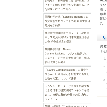
AL
所長らが「枝分かれした（分岐型）ユ
てい
ビキチン鎖が炎症応答を制御すること
を発見」について発表
告し
積機
英国科学雑誌「Scientific Reports」に
翻訳
視覚病態プロジェクトの郭 暁麗主任研
た。
究員らが発表
糖尿病性神経障害プロジェクトの鈴木
内
マリ研究員が第26回日本病態生理学会
大会 学会奨励賞を受賞
患者
英国科学雑誌「Nature
ドを
Communications」にゲノム動態プロ
ジェクト 正井久雄参事研究員、楊 其
駿研究員らが発表
「Nature Communications」に田中所
長らが「肝細胞がんを抑制する新規化
合物を同定」について発表
トムソン・ロイターが高被引用論文数
による日本の研究機関ランキングを発
表し、当研究所が2分野で10位以内に
ランクイン！
英国の経済誌「The Economist」に心