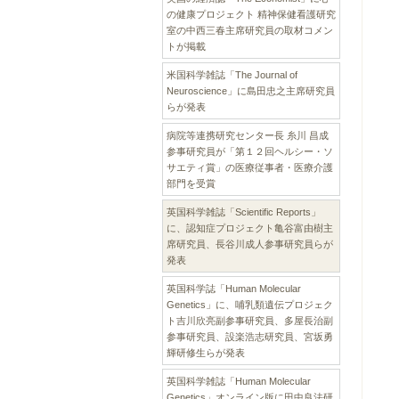
の健康プロジェクト 精神保健看護研究
室の中西三春主席研究員の取材コメン
トが掲載
米国科学雑誌「The Journal of
Neuroscience」に島田忠之主席研究員
らが発表
病院等連携研究センター長 糸川 昌成
参事研究員が「第１２回ヘルシー・ソ
サエティ賞」の医療従事者・医療介護
部門を受賞
英国科学雑誌「Scientific Reports」
に、認知症プロジェクト亀谷富由樹主
席研究員、長谷川成人参事研究員らが
発表
英国科学誌「Human Molecular
Genetics」に、哺乳類遺伝プロジェク
ト吉川欣亮副参事研究員、多屋長治副
参事研究員、設楽浩志研究員、宮坂勇
輝研修生らが発表
英国科学雑誌「Human Molecular
Genetics」オンライン版に田中良法研