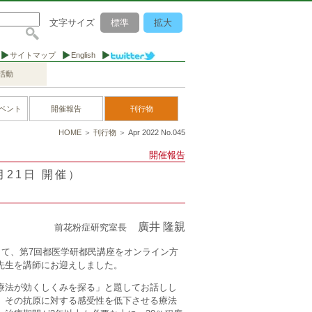
文字サイズ
標準
拡大
サイトマップ
English
活動
ベント
開催報告
刊行物
HOME
＞
刊行物
＞ Apr 2022 No.045
開催報告
月21日 開催）
廣井 隆親
前花粉症研究室長
して、第7回都医学研都民講座をオンライン方
先生を講師にお迎えしました。
療法が効くしくみを探る」と題してお話しし
、その抗原に対する感受性を低下させる療法