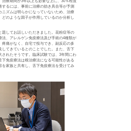
治療期間が3年以上も必要な上に、30％程度
善するには、事前に治療の効き具合等が予測
カニズムは明らかになっていないため、治療
、どのような因子が作用しているのか分析し
と題してお話しいただきました。花粉症等の
療法、アレルゲン免疫療法及び手術の4種類が
、疼痛がなく、自宅で投与でき、副反応の多
及してきているとのことでした。また、舌下
大されたそうです。臨床試験では、3年間にわ
舌下免疫療法は根治療法になる可能性がある
容を家族と共有し、舌下免疫療法を受けてみ