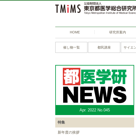
HOME
研究所案内
催し物一覧
都民講座
サイエ
Apr. 2022 No.045
特集
新年度の挨拶