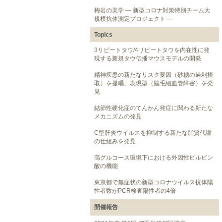
梅岩の美学 ― 新型コロナ対策特別チーム大
規模抗体測定プロジェクト ―
Topics
3リピートタウ/4リピートタウを内在性に発
現する新規タウ伝播マウスモデルの開発
精神疾患の新たなリスク要因（砂糖の過剰摂
取）を提唱、表現型（脳毛細血管障害）を発
見
結節性硬化症のてんかん発症に関わる新たな
メカニズムの発見
C型肝炎ウイルスを抑制する新たな脂質代謝
の仕組みを発見
高グルコース環境下における外因性ピルビン
酸の機能
東京都で無症状の新型コロナウイルス抗体陽
性者数がPCR検査陽性者の4倍
開催報告