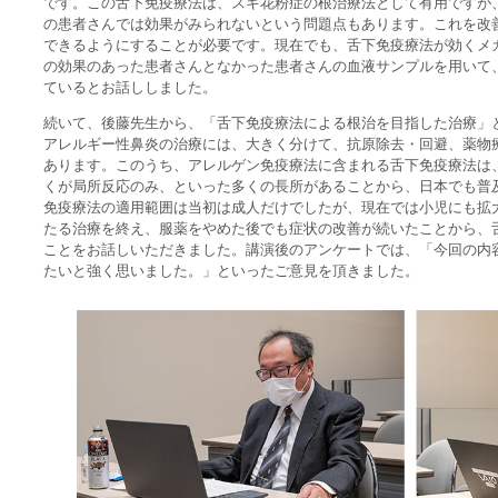
です。この舌下免疫療法は、スギ花粉症の根治療法として有用ですが、
の患者さんでは効果がみられないという問題点もあります。これを改
できるようにすることが必要です。現在でも、舌下免疫療法が効くメ
の効果のあった患者さんとなかった患者さんの血液サンプルを用いて
ているとお話ししました。
続いて、後藤先生から、「舌下免疫療法による根治を目指した治療」
アレルギー性鼻炎の治療には、大きく分けて、抗原除去・回避、薬物
あります。このうち、アレルゲン免疫療法に含まれる舌下免疫療法は
くが局所反応のみ、といった多くの長所があることから、日本でも普
免疫療法の適用範囲は当初は成人だけでしたが、現在では小児にも拡
たる治療を終え、服薬をやめた後でも症状の改善が続いたことから、
ことをお話しいただきました。講演後のアンケートでは、「今回の内
たいと強く思いました。」といったご意見を頂きました。