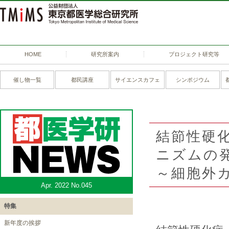
HOME
研究所案内
プロジェクト研究等
催し物一覧
都民講座
サイエンスカフェ
シンポジウム
結節性硬
ニズムの
～細胞外
Apr. 2022 No.045
特集
新年度の挨拶