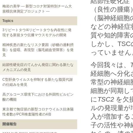
結節性硬化症（tu
梅岩の美学 ― 新型コロナ対策特別チーム大
（良性の腫瘍
規模抗体測定プロジェクト ―
（脳神経細胞
Topics
などの神経症
3リピートタウ/4リピートタウを内在性に発
質や知的障害
現する新規タウ伝播マウスモデルの開発
しかし、TS
精神疾患の新たなリスク要因（砂糖の過剰摂
取）を提唱、表現型（脳毛細血管障害）を発
っていません
見
今回我々は、
結節性硬化症のてんかん発症に関わる新たな
メカニズムの発見
経細胞へ分化
C型肝炎ウイルスを抑制する新たな脂質代謝
常型の神経細
の仕組みを発見
細胞が同期し
高グルコース環境下における外因性ピルビン
に
TSC2
を欠
酸の機能
ルの発現量が
東京都で無症状の新型コロナウイルス抗体陽
性者数がPCR検査陽性者の4倍
入が増加する
子の活性や神
開催報告