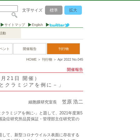
文字サイズ
標準
拡大
サイトマップ
English
活動
ベント
開催報告
刊行物
HOME
＞
刊行物
＞ Apr 2022 No.045
開催報告
0月21日 開催）
スとクラミジアを例に－」
笠原 浩二
細胞膜研究室長
クラミジアを例に‐」と題して、2021年度第5
感染症研究所品質保証・管理部主任研究官の
題して、新型コロナウイルス表面に存在する