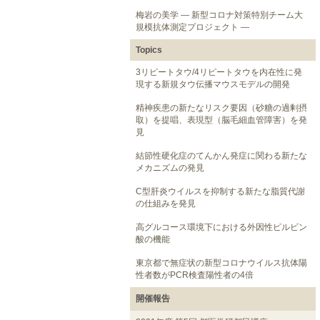
梅岩の美学 ― 新型コロナ対策特別チーム大
規模抗体測定プロジェクト ―
Topics
3リピートタウ/4リピートタウを内在性に発
現する新規タウ伝播マウスモデルの開発
精神疾患の新たなリスク要因（砂糖の過剰摂
取）を提唱、表現型（脳毛細血管障害）を発
見
結節性硬化症のてんかん発症に関わる新たな
メカニズムの発見
C型肝炎ウイルスを抑制する新たな脂質代謝
の仕組みを発見
高グルコース環境下における外因性ピルビン
酸の機能
東京都で無症状の新型コロナウイルス抗体陽
性者数がPCR検査陽性者の4倍
開催報告