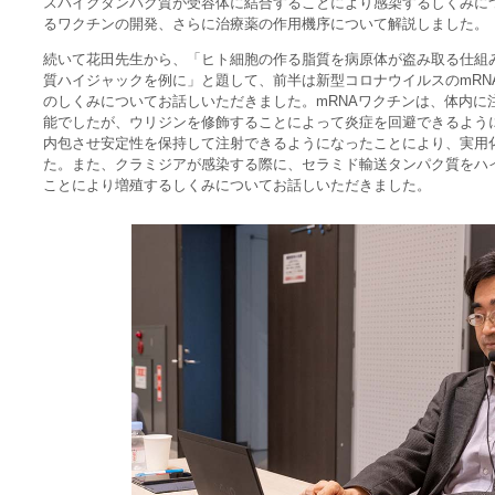
スパイクタンパク質が受容体に結合することにより感染するしくみに
るワクチンの開発、さらに治療薬の作用機序について解説しました。
続いて花田先生から、「ヒト細胞の作る脂質を病原体が盗み取る仕組
質ハイジャックを例に」と題して、前半は新型コロナウイルスのmRN
のしくみについてお話しいただきました。mRNAワクチンは、体内に
能でしたが、ウリジンを修飾することによって炎症を回避できるように
内包させ安定性を保持して注射できるようになったことにより、実用
た。また、クラミジアが感染する際に、セラミド輸送タンパク質をハ
ことにより増殖するしくみについてお話しいただきました。