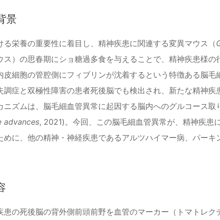
背景
ける栄養の重要性に着目し、精神疾患に関連する変異マウス（
ウス）の思春期にショ糖過多食を与えることで、精神疾患様の
内皮細胞の管腔側にフィブリンが沈着するという特徴ある脳毛
失調症と双極性障害の患者死後脳でも検出され、新たな精神疾
カニズムは、脳毛細血管異常に起因する脳内へのグルコース取り
e advances
, 2021)。今回、この脳毛細血管異常が、精神
ために、他の精神・神経疾患であるアルツハイマー病、パーキ
容
疾患の死後脳の背外側前頭前野を血管のマーカー（トマトレク