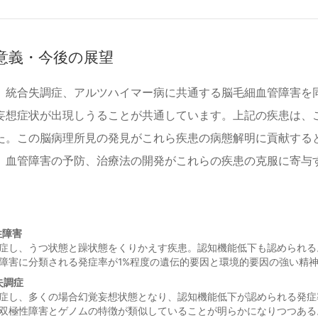
意義・今後の展望
、統合失調症、アルツハイマー病に共通する脳毛細血管障害を
妄想症状が出現しうることが共通しています。上記の疾患は、
た。この脳病理所見の発見がこれら疾患の病態解明に貢献する
、血管障害の予防、治療法の開発がこれらの疾患の克服に寄与
性障害
症し、うつ状態と躁状態をくりかえす疾患。認知機能低下も認められる
障害に分類される発症率が1%程度の遺伝的要因と環境的要因の強い精
失調症
症し、多くの場合幻覚妄想状態となり、認知機能低下が認められる発症
双極性障害とゲノムの特徴が類似していることが明らかになりつつある