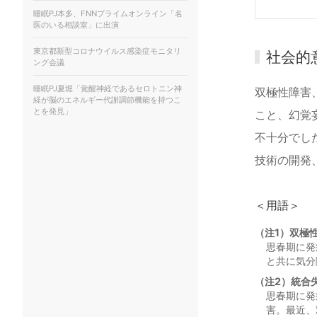
睡眠PJ本多、FNNプライムオンライン「名
医のいる相談室」に出演
東京都新型コロナウイルス感染症モニタリ
社会的
ング会議
睡眠PJ夏堀「覚醒神経であるセロトニン神
双極性障害
経が脳のエネルギー代謝調節機能を持つこ
とを発見」
こと、幻覚
不十分でし
技術の開発
＜用語＞
（注1）双極
思春期に発
と共に気分
（注2）統合
思春期に発
害。最近、