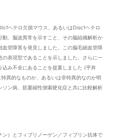
Glo1
ヘテロ欠損マウス、あるいはDisc1ヘテロ
行動、脳波異常を示すこと、その脳組織解析か
細血管障害を発見しました。この脳毛細血管障
患の表現型であることを示しました。さらに一
込み不全にあることを提案しました (平井
疾患に特異的なものか、あるいは非特異的なのか明
ンソン病、筋萎縮性側索硬化症と共に比較解析
チン）とフィブリノーゲン／フィブリン抗体で