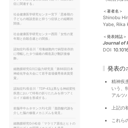
症に関連する」
＜著者名＞
社会健康医学研究センター宮下「思春期の
Shinobu Hir
子どもの相談意欲と抑うつ症状との縦断的
関係」
Yabe, Rika 
社会健康医学研究センター西田「女性の更
＜発表雑誌＞
年期と自殺念慮との関係」
Journal of 
DOI:
10.101
認知症PJ長谷川「培養細胞内で鋳型依存的
に増幅したタウ線維の構造及び翻訳後修
飾」
発表の
細胞膜研究G川口協力研究員「第66回日本
神経化学会大会にて若手道場優秀発表賞受
賞」
精神疾
いう、
認知症PJ長谷川「TDP-43は異なる神経変性
疾患において特有の折りたたみを持つアミ
アルツ
ロイド線維を形成する」
上記の
前脳卒中ルネサンスPJ七田「脂肪酸代謝を
介した脳の修復メカニズムを発見」
これら
細胞膜研究G⼩松⾕「マラリア原⾍とヒトの