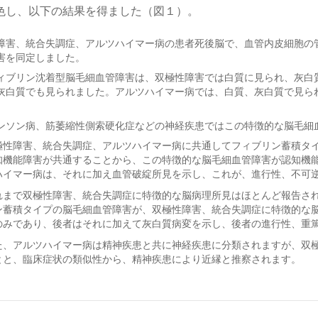
色し、以下の結果を得ました（図１）。
障害、統合失調症、アルツハイマー病の患者死後脳で、血管内皮細胞の
害を同定しました。
ィブリン沈着型脳毛細血管障害は、双極性障害では白質に見られ、灰白
灰白質でも見られました。アルツハイマー病では、白質、灰白質で見ら
ンソン病、筋萎縮性側索硬化症などの神経疾患ではこの特徴的な脳毛細
極性障害、統合失調症、アルツハイマー病に共通してフィブリン蓄積タ
知機能障害が共通することから、この特徴的な脳毛細血管障害が認知機
ハイマー病は、それに加え血管破綻所見を示し、これが、進行性、不可
れまで双極性障害、統合失調症に特徴的な脳病理所見はほとんど報告さ
ン蓄積タイプの脳毛細血管障害が、双極性障害、統合失調症に特徴的な
のみであり、後者はそれに加えて灰白質病変を示し、後者の進行性、重
た、アルツハイマー病は精神疾患と共に神経疾患に分類されますが、双
とと、臨床症状の類似性から、精神疾患により近縁と推察されます。