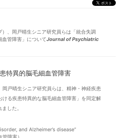
プ）、岡戸晴生シニア研究員らは「統合失調
細血管障害」について
Journal of Psychiatric
患特異的脳毛細血管障害
、岡戸晴生シニア研究員らは、精神・神経疾患
おける疾患特異的な脳毛細血管障害」を同定解
表されました。
disorder, and Alzheimer’s disease”
血管障害）