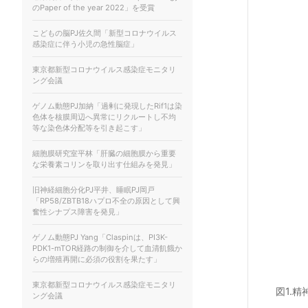
のPaper of the year 2022」を受賞
こどもの脳PJ佐久間「新型コロナウイルス
感染症に伴う小児の急性脳症」
東京都新型コロナウイルス感染症モニタリ
ング会議
ゲノム動態PJ加納「過剰に発現したRif1は染
色体を核膜周辺へ異常にリクルートし不均
等な染色体分配等を引き起こす」
細胞膜研究室平林「肝臓の細胞膜から重要
な栄養素コリンを取り出す仕組みを発見」
旧神経細胞分化PJ平井、睡眠PJ岡戸
「RP58/ZBTB18ハプロ不全の原因として興
奮性シナプス障害を発見」
ゲノム動態PJ Yang「Claspinは、PI3K-
PDK1-mTOR経路の制御を介して血清飢餓か
らの増殖再開に必須の役割を果たす」
東京都新型コロナウイルス感染症モニタリ
図1.
ング会議