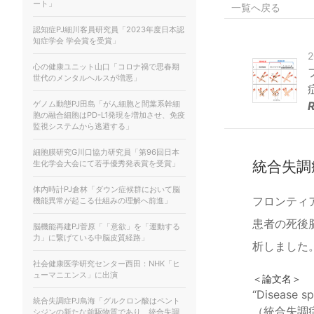
ート」
一覧へ戻る
認知症PJ細川客員研究員「2023年度日本認
知症学会 学会賞を受賞」
心の健康ユニット山口「コロナ禍で思春期
世代のメンタルヘルスが増悪」
ゲノム動態PJ田島「がん細胞と間葉系幹細
胞の融合細胞はPD-L1発現を増加させ、免疫
監視システムから逃避する」
細胞膜研究G川口協力研究員「第96回日本
統合失調
生化学会大会にて若手優秀発表賞を受賞」
体内時計PJ倉林「ダウン症候群において脳
フロンティ
機能異常が起こる仕組みの理解へ前進」
患者の死後
脳機能再建PJ菅原「「意欲」を「運動する
力」に繋げている中脳皮質経路」
析しました。本
社会健康医学研究センター西田：NHK「ヒ
ューマニエンス」に出演
＜論文名＞
“Disease sp
統合失調症PJ鳥海「グルクロン酸はペント
（統合失調
シジンの新たな前駆物質であり、統合失調