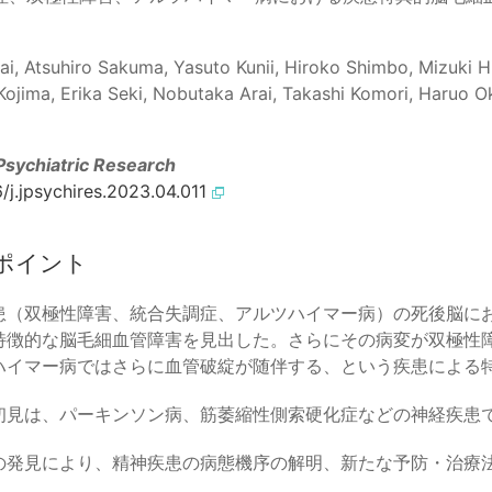
ai, Atsuhiro Sakuma, Yasuto Kunii, Hiroko Shimbo, Mizuki H
Kojima, Erika Seki, Nobutaka Arai, Takashi Komori, Haruo 
Psychiatric Research
6/j.jpsychires.2023.04.011
ポイント
患（双極性障害、統合失調症、アルツハイマー病）の死後脳に
特徴的な脳毛細血管障害を見出した。さらにその病変が双極性
ハイマー病ではさらに血管破綻が随伴する、という疾患による
初見は、パーキンソン病、筋萎縮性側索硬化症などの神経疾患
の発見により、精神疾患の病態機序の解明、新たな予防・治療