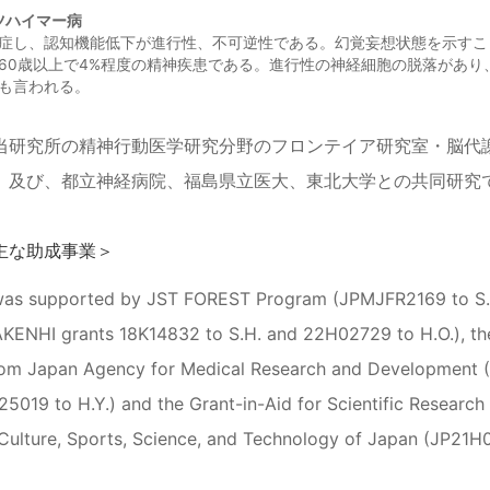
ツハイマー病
症し、認知機能低下が進行性、不可逆性である。幻覚妄想状態を示すこ
60歳以上で4%程度の精神疾患である。進行性の神経細胞の脱落があ
も言われる。
当研究所の精神行動医学研究分野のフロンテイア研究室・脳代
、及び、都立神経病院、福島県立医大、東北大学との共同研究
主な助成事業＞
was supported by JST FOREST Program (JPMJFR2169 to S.H.
KENHI grants 18K14832 to S.H. and 22H02729 to H.O.), the
rom Japan Agency for Medical Research and Development 
19 to H.Y.) and the Grant-in-Aid for Scientific Research 
Culture, Sports, Science, and Technology of Japan (JP21H0