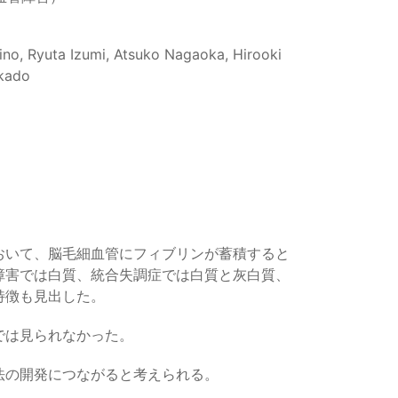
ino, Ryuta Izumi, Atsuko Nagaoka, Hirooki
Okado
おいて、脳毛細血管にフィブリンが蓄積すると
障害では白質、統合失調症では白質と灰白質、
特徴も見出した。
では見られなかった。
法の開発につながると考えられる。