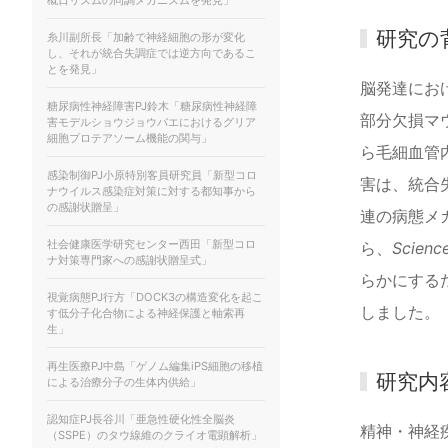
概⽇リズムの同調メカニズムを発⾒」
研究の
糸川副所長「加齢で神経細胞の形が変化
し、それが統合失調症では逆方向であるこ
とを発見」
脳発達にお
糖尿病性神経障害PJ鈴木「糖尿病性神経障
部分欠損マ
害モデルショウジョウバエにおけるグリア
細胞プロテアソーム機能の関与」
ら毛細血管
感染制御PJ小原特別客員研究員「新型コロ
害は、統合
ナウイルス感染症対策に対する都知事から
の感謝状贈呈」
連の病態メ
社会健康医学研究センター西田「新型コロ
ら、
Scienc
ナ対策専門家への感謝状贈呈式」
らかにする
視覚病態PJ行方「DOCK3の構造変化を起こ
しました。
す低分子化合物による神経保護と軸索再
生」
再生医療PJ中島「ゲノム編集iPS細胞の移植
研究内
による治療分子の生体内供給」
認知症PJ長谷川「亜急性硬化性全脳炎
精神・神経
（SSPE）のタウ線維のクライオ電顕解析」