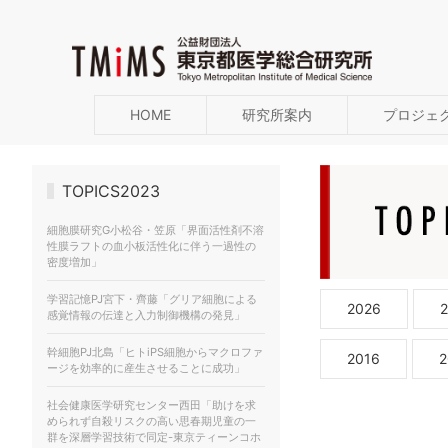
HOME
研究所案内
プロジェ
TOPICS2023
細胞膜研究G⼩松⾕・笠原「界面活性剤不溶
性膜ラフトの血小板活性化に伴う一過性の
密度増加」
学習記憶PJ宮下・齊藤「グリア細胞による
2026
感覚情報の伝達と入力制御機構の発見」
幹細胞PJ北島「ヒトiPS細胞からマクロファ
2016
2
ージを効率的に産生させることに成功」
社会健康医学研究センター西田「助けを求
められず自殺リスクの高い思春期児童の一
群を深層学習技術で同定-東京ティーンコホ