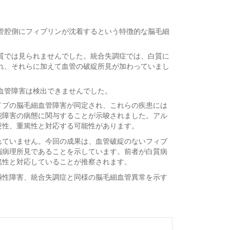
管腔側にフィブリンが沈着するという特徴的な脳毛細
質では見られませんでした。統合失調症では、白質に
れ、それらに加えて血管の破綻所見が加わっていまし
血管障害は検出できませんでした。
イプの脳毛細血管障害が同定され、これらの疾患には
能障害の病態に関与することが示唆されました。アル
逆性、重篤性と対応する可能性があります。
れていません。今回の成果は、血管破綻のないフィブ
脳病理所見であることを示しています。前者が白質病
篤性と対応していることが推察されます。
極性障害、統合失調症と同様の脳毛細血管異常を示す