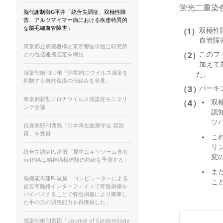
蛍光二重染
脳代謝制御G平井「統合失調症、双極性障
害、アルツマイマー病における疾患特異的
な脳毛細血管障害」
（1）
双極性
血管障
東京都立病院機構と東京都医学総合研究所
（2）
このフ
との包括連携協定を締結
加えて
感染制御PJ山根「恒常的にウイルス感染を
た。
抑制する自然免疫の仕組みを発見」
（3）
パーキ
東京都新型コロナウイルス感染症モニタリ
（4）
双
ング会議
認
ツ
視覚病態PJ西島「日本再生医療学会 奨励
賞」を受賞
こ
リ
統合失調症PJ富田「尿中エキソソーム含有
変
miRNAは精神病様体験の持続を予測する」
ま
脳機能再建PJ尾原「コンピューターによる
こ
皮質脊髄路インターフェイスで脊髄損傷を
バイパスすることで脊髄損傷により麻痺し
た手の力の調整能力を再獲得した」
感染制御PJ真田「Journal of Epidemilogy