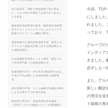
概⽇リズムの同調メカニズムを発⾒」
今回、TDP
糸川副所長「加齢で神経細胞の形が変化
し、それが統合失調症では逆方向であるこ
にしました
とを発見」
れました。こ
糖尿病性神経障害PJ鈴木「糖尿病性神経障
害モデルショウジョウバエにおけるグリア
っており、
細胞プロテアソーム機能の関与」
感染制御PJ小原特別客員研究員「新型コロ
グループのポ
ナウイルス感染症対策に対する都知事から
の感謝状贈呈」
インディアナ
社会健康医学研究センター西田「新型コロ
きました。
ナ対策専門家への感謝状贈呈式」
必ずしも一
視覚病態PJ行方「DOCK3の構造変化を起こ
す低分子化合物による神経保護と軸索再
生」
また、アル
新しい翻訳
再生医療PJ中島「ゲノム編集iPS細胞の移植
による治療分子の生体内供給」
の埋没を促
認知症PJ長谷川「亜急性硬化性全脳炎
ド線維の形
（SSPE）のタウ線維のクライオ電顕解析」