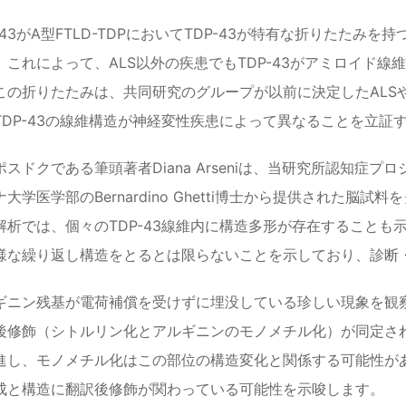
-43がA型FTLD-TDPにおいてTDP-43が特有な折りたた
。これによって、ALS以外の疾患でもTDP-43がアミロイド
の折りたたみは、共同研究のグループが以前に決定したALSやB型
TDP-43の線維構造が神経変性疾患によって異なることを立証
スドクである筆頭著者Diana Arseniは、当研究所認知症
大学医学部のBernardino Ghetti博士から提供された
解析では、個々のTDP-43線維内に構造多形が存在すること
様な繰り返し構造をとるとは限らないことを示しており、診断
ギニン残基が電荷補償を受けずに埋没している珍しい現象を観察し
後修飾（シトルリン化とアルギニンのモノメチル化）が同定さ
進し、モノメチル化はこの部位の構造変化と関係する可能性があ
成と構造に翻訳後修飾が関わっている可能性を示唆します。