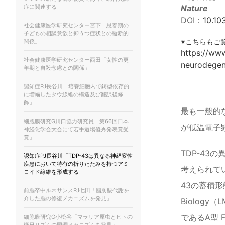
症に関連する」
Nature
DOI：
10.1
社会健康医学研究センター宮下「思春期の
子どもの相談意欲と抑うつ症状との縦断的
※こちらもご
関係」
https://www
社会健康医学研究センター西田「女性の更
neurodegen
年期と自殺念慮との関係」
認知症PJ長谷川「培養細胞内で鋳型依存的
に増幅したタウ線維の構造及び翻訳後修
飾」
最も一般的
細胞膜研究G川口協力研究員「第66回日本
が低温電子
神経化学会大会にて若手道場優秀発表賞受
賞」
TDP-4
認知症PJ長谷川「TDP-43は異なる神経変性
疾患において特有の折りたたみを持つアミ
考えられてい
ロイド線維を形成する」
43の蓄積形
前脳卒中ルネサンスPJ七田「脂肪酸代謝を
介した脳の修復メカニズムを発見」
Biology
であるA型 
細胞膜研究G⼩松⾕「マラリア原⾍とヒトの