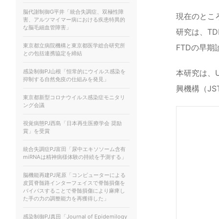
脳代謝制御G平井「統合失調症、双極性障
現在のとこ
害、アルツマイマー病における疾患特異的
な脳毛細血管障害」
研究は、TD
東京都立病院機構と東京都医学総合研究所
FTDの早
との包括連携協定を締結
感染制御PJ山根「恒常的にウイルス感染を
本研究は、UK
抑制する自然免疫の仕組みを発見」
興機構（JS
東京都新型コロナウイルス感染症モニタリ
ング会議
視覚病態PJ西島「日本再生医療学会 奨励
賞」を受賞
統合失調症PJ富田「尿中エキソソーム含有
miRNAは精神病様体験の持続を予測する」
脳機能再建PJ尾原「コンピューターによる
皮質脊髄路インターフェイスで脊髄損傷を
バイパスすることで脊髄損傷により麻痺し
た手の力の調整能力を再獲得した」
感染制御PJ真田「Journal of Epidemilogy