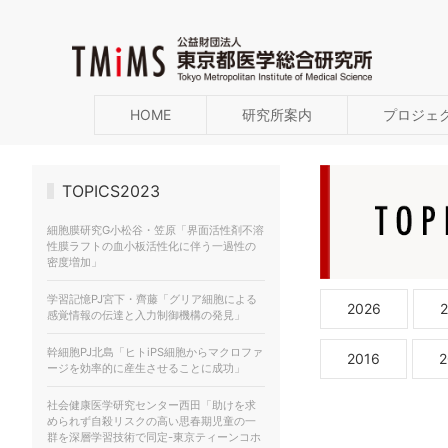
HOME
研究所案内
プロジェ
TOPICS2023
細胞膜研究G⼩松⾕・笠原「界面活性剤不溶
性膜ラフトの血小板活性化に伴う一過性の
密度増加」
学習記憶PJ宮下・齊藤「グリア細胞による
2026
感覚情報の伝達と入力制御機構の発見」
幹細胞PJ北島「ヒトiPS細胞からマクロファ
2016
2
ージを効率的に産生させることに成功」
社会健康医学研究センター西田「助けを求
められず自殺リスクの高い思春期児童の一
群を深層学習技術で同定-東京ティーンコホ