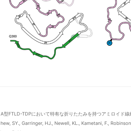
、A型FTLD-TDPにおいて特有な折りたたみを持つアミロイド線維を形成する。A
ew, SY., Garringer, HJ., Newell, KL., Kametani, F., Robinson,