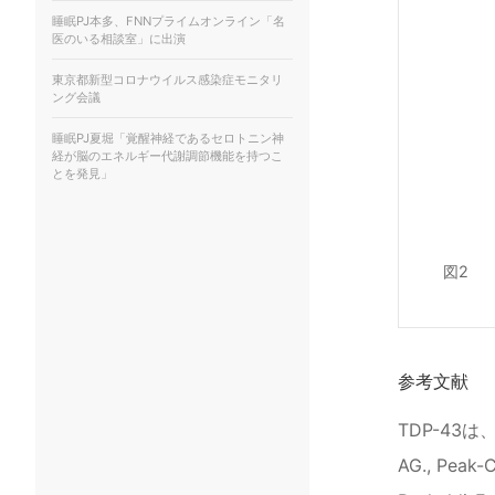
睡眠PJ本多、FNNプライムオンライン「名
医のいる相談室」に出演
東京都新型コロナウイルス感染症モニタリ
ング会議
睡眠PJ夏堀「覚醒神経であるセロトニン神
経が脳のエネルギー代謝調節機能を持つこ
とを発見」
図2
参考文献
TDP-43は
AG., Peak-Ch