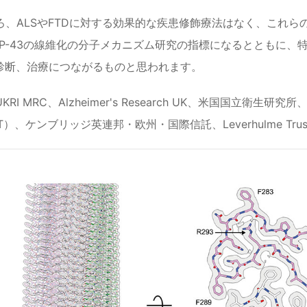
ろ、ALSやFTDに対する効果的な疾患修飾療法はなく、これ
P-43の線維化の分子メカニズム研究の指標になるとともに、特有
期診断、治療につながるものと思われます。
RI MRC、Alzheimer's Research UK、米国国立衛
T）、ケンブリッジ英連邦・欧州・国際信託、Leverhulme T