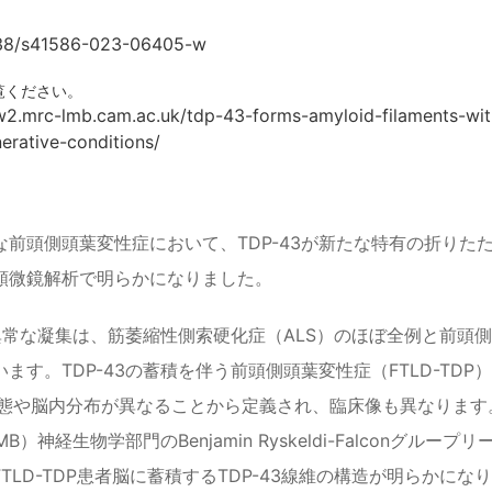
038/s41586-023-06405-w
覧ください。
2.mrc-lmb.cam.ac.uk/tdp-43-forms-amyloid-filaments-with-
erative-conditions/
な前頭側頭葉変性症において、TDP-43が新たな特有の折り
顕微鏡解析で明らかになりました。
3の異常な凝集は、筋萎縮性側索硬化症（ALS）のほぼ全例と前頭
ます。TDP-43の蓄積を伴う前頭側頭葉変性症（FTLD-TDP
態や脳内分布が異なることから定義され、臨床像も異なります。英国MRC L
（LMB）神経生物学部門のBenjamin Ryskeldi-Falco
FTLD-TDP患者脳に蓄積するTDP-43線維の構造が明らかにな