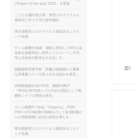
のPaper of the year 2022」を受賞
こどもの脳PJ佐久間「新型コロナウイルス
感染症に伴う小児の急性脳症」
東京都新型コロナウイルス感染症モニタリ
ング会議
ゲノム動態PJ加納「過剰に発現したRif1は染
色体を核膜周辺へ異常にリクルートし不均
等な染色体分配等を引き起こす」
図1
細胞膜研究室平林「肝臓の細胞膜から重要
な栄養素コリンを取り出す仕組みを発見」
旧神経細胞分化PJ平井、睡眠PJ岡戸
「RP58/ZBTB18ハプロ不全の原因として興
奮性シナプス障害を発見」
ゲノム動態PJ Yang「Claspinは、PI3K-
PDK1-mTOR経路の制御を介して血清飢餓か
らの増殖再開に必須の役割を果たす」
東京都新型コロナウイルス感染症モニタリ
ング会議