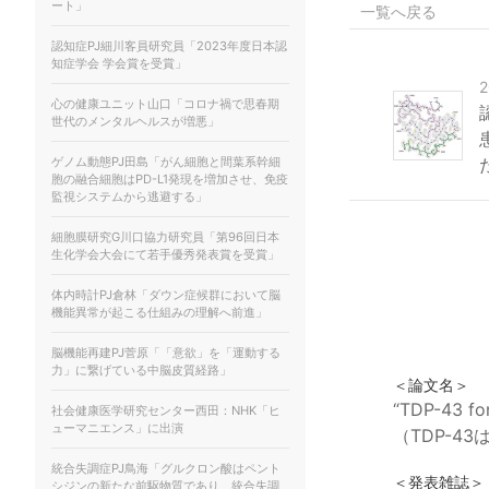
ート」
一覧へ戻る
認知症PJ細川客員研究員「2023年度日本認
知症学会 学会賞を受賞」
心の健康ユニット山口「コロナ禍で思春期
世代のメンタルヘルスが増悪」
ゲノム動態PJ田島「がん細胞と間葉系幹細
胞の融合細胞はPD-L1発現を増加させ、免疫
監視システムから逃避する」
細胞膜研究G川口協力研究員「第96回日本
生化学会大会にて若手優秀発表賞を受賞」
体内時計PJ倉林「ダウン症候群において脳
機能異常が起こる仕組みの理解へ前進」
脳機能再建PJ菅原「「意欲」を「運動する
力」に繋げている中脳皮質経路」
＜論文名＞
“TDP-43 for
社会健康医学研究センター西田：NHK「ヒ
ューマニエンス」に出演
（TDP-4
統合失調症PJ鳥海「グルクロン酸はペント
＜発表雑誌＞
シジンの新たな前駆物質であり、統合失調