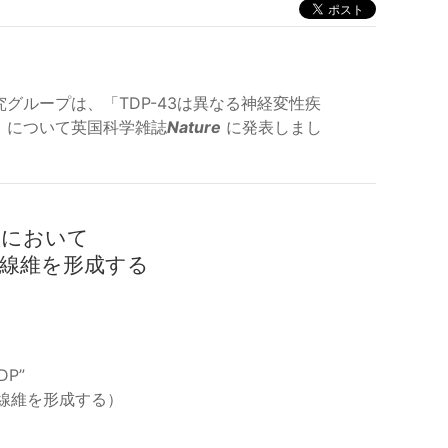
グループは、「TDP-43は異なる神経変性疾
」について英国科学雑誌
Nature
に発表しまし
患において
線維を形成する
TDP”
ド線維を形成する）