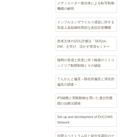
メディエーター複合体による転写制御
機構の解明
インフルエンザウイルス感染に対する
気道上皮組織特異的な炎症応答機構
患者主体のQOL評価法「SEIQoL-
DW」を学び、活かす実習セミナー
髄鞘の形成と疾患に伴う軸索のミトコ
ンドリア動態制御とその破綻
てんかんと偏見～顕在的偏見と潜在的
偏見の調査～
iPS細胞と実験動物を用いた遺伝性難
聴の治療法開発
Set-up and development of EUCOMS
Network
自閉スペクトラム症と統合失調症のゲ