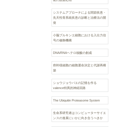
術の医療応用
システムアプローチによる関節疾患・
先天性骨系統疾患の診断と治療法の開
発
小脳プルキンエ細胞における入出力信
号の修飾機構
DNA/RNAヘテロ核酸の創成
癌幹様細胞の細胞運命決定と代謝再構
築
ショウジョウバエの記憶を作る
valence特異的神経回路
The Ubiquitin Proteasome System
生命系研究者はコンピューターサイエ
ンスの進展にいかに向き合うべきか