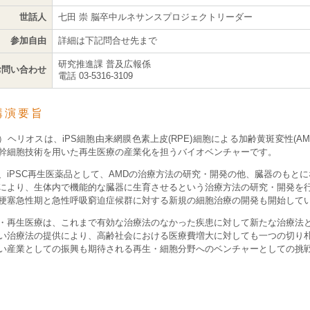
世話人
七田 崇 脳卒中ルネサンスプロジェクトリーダー
参加自由
詳細は下記問合せ先まで
研究推進課 普及広報係
お問い合わせ
電話 03-5316-3109
講演要旨
）ヘリオスは、iPS細胞由来網膜色素上皮(RPE)細胞による加齢黄斑変性(AM
幹細胞技術を用いた再生医療の産業化を担うバイオベンチャーです。
、iPSC再生医薬品として、AMDの治療方法の研究・開発の他、臓器のもと
により、生体内で機能的な臓器に生育させるという治療方法の研究・開発を
梗塞急性期と急性呼吸窮迫症候群に対する新規の細胞治療の開発も開始して
・再生医療は、これまで有効な治療法のなかった疾患に対して新たな治療法
い治療法の提供により、高齢社会における医療費増大に対しても一つの切り
い産業としての振興も期待される再生・細胞分野へのベンチャーとしての挑