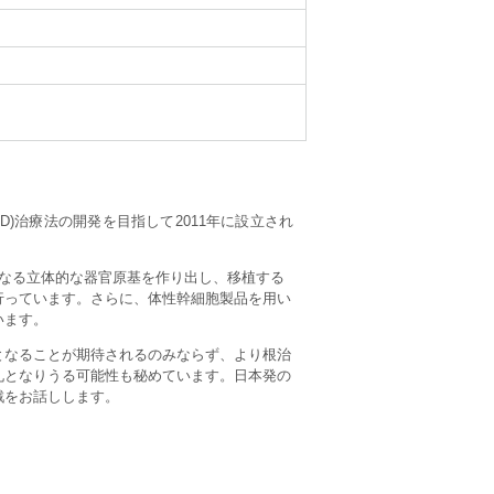
D)治療法の開発を目指して2011年に設立され
になる立体的な器官原基を作り出し、移植する
行っています。さらに、体性幹細胞製品を用い
います。
となることが期待されるのみならず、より根治
札となりうる可能性も秘めています。日本発の
戦をお話しします。