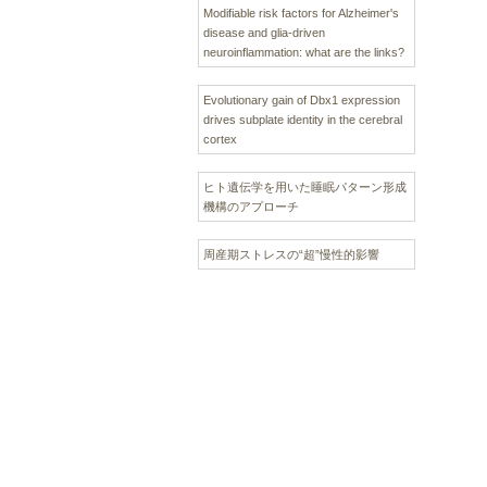
Modifiable risk factors for Alzheimer's
disease and glia-driven
neuroinflammation: what are the links?
Evolutionary gain of Dbx1 expression
drives subplate identity in the cerebral
cortex
ヒト遺伝学を用いた睡眠パターン形成
機構のアプローチ
周産期ストレスの“超”慢性的影響