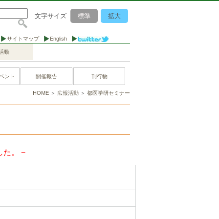
文字サイズ
標準
拡大
サイトマップ
English
活動
ベント
開催報告
刊行物
HOME
＞
広報活動
＞
都医学研セミナー
た。 −