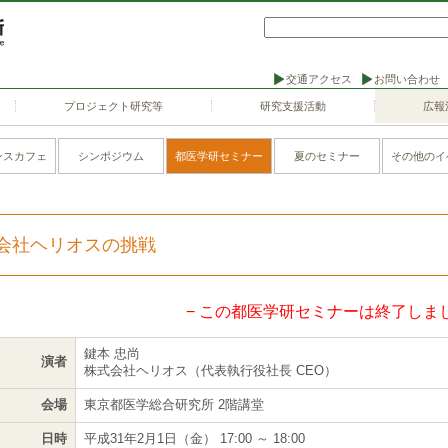
交通アクセス
お問い合わせ
プロジェクト研究等
研究支援活動
広報
ンスカフェ
シンポジウム
都医学研セミナー
夏のセミナー
その他のイ
会社ヘリオスの挑戦
− この都医学研セミナーは終了しまし
鍵本 忠尚
演者
株式会社ヘリオス（代表執行役社長 CEO）
会場
東京都医学総合研究所 2階講堂
日時
平成31年2月1日（金） 17:00 ～ 18:00