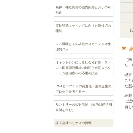
精神・神経疾患の脳内回路と分子の可
視化
霊長類脳マッピングに向けた新技術の
開発
レム睡眠とその破綻のメカニズムや生
理的作用
（株
オキシトシンによる社会性行動・スト
た、
レス応答調節機構の解明と自閉スペク
トラム症治療への応用の試み
現在
こと
た脳
RNAとペプチドの共進化—生命誕生の
プロセスを考える―
細胞
に近
サントリーの知財活動 （知的財産活用
新し
事例を含む）
株式会社ヘリオスの挑戦