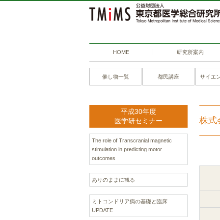
HOME
研究所案内
催し物一覧
都民講座
サイエ
平成30年度
株式
医学研セミナー
The role of Transcranial magnetic
stimulation in predicting motor
outcomes
ありのままに観る
ミトコンドリア病の基礎と臨床
UPDATE