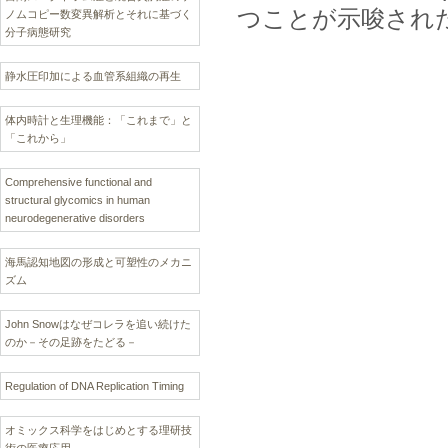
つことが示唆され
ノムコピー数変異解析とそれに基づく
分子病態研究
静水圧印加による血管系組織の再生
体内時計と生理機能：「これまで」と
「これから」
Comprehensive functional and
structural glycomics in human
neurodegenerative disorders
海馬認知地図の形成と可塑性のメカニ
ズム
John Snowはなぜコレラを追い続けた
のか－その足跡をたどる－
Regulation of DNA Replication Timing
オミックス科学をはじめとする理研技