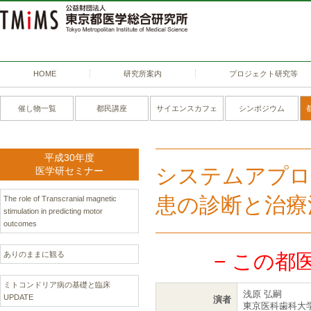
HOME
研究所案内
プロジェクト研究等
催し物一覧
都民講座
サイエンスカフェ
シンポジウム
平成30年度
システムアプロ
医学研セミナー
患の診断と治療
The role of Transcranial magnetic
stimulation in predicting motor
outcomes
ありのままに観る
− この都
ミトコンドリア病の基礎と臨床
浅原 弘嗣
UPDATE
演者
東京医科歯科大