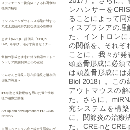
2017）。さらに
メディエーター複合体による転写制御
ンハンサーをCRI
機構の解明
ることによって同
インフルエンザウイルス感染に対する
ィスプラシアの理解に貢献し
気道上皮組織特異的な炎症応答機構
た、イントロンにコ
患者主体のQOL評価法「SEIQoL-
の関係を、それぞ
DW」を学び、活かす実習セミナー
ことに、我々が発表してい
髄鞘の形成と疾患に伴う軸索のミトコ
頭蓋骨形成に必須で
ンドリア動態制御とその破綻
は頭蓋骨形成には必須
てんかんと偏見～顕在的偏見と潜在的
Biol 2018）。
偏見の調査～
アウトマウスの解
iPS細胞と実験動物を用いた遺伝性難
た。さらに、miR
聴の治療法開発
究システムを構築した
Set-up and development of EUCOMS
に、関節炎の治療
Network
た。CRE-nとC
自閉スペクトラム症と統合失調症のゲ