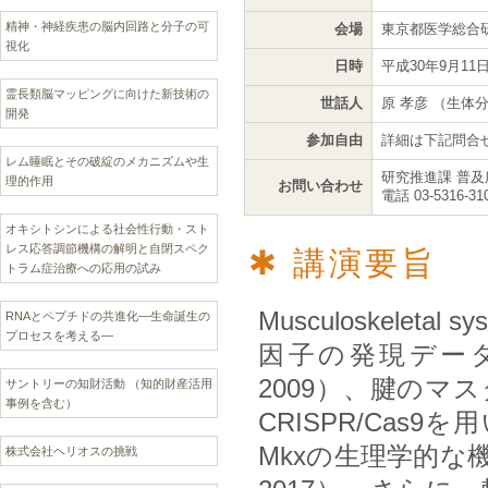
精神・神経疾患の脳内回路と分子の可
会場
東京都医学総合研
視化
日時
平成30年9月11
霊長類脳マッピングに向けた新技術の
世話人
原 孝彦 （生
開発
参加自由
詳細は下記問合
レム睡眠とその破綻のメカニズムや生
研究推進課 普及
理的作用
お問い合わせ
電話 03-5316-31
オキシトシンによる社会性行動・スト
レス応答調節機構の解明と自閉スペク
講演要旨
トラム症治療への応用の試み
Musculoskel
RNAとペプチドの共進化—生命誕生の
プロセスを考える―
因子の発現データベース
2009）、腱のマスタ
サントリーの知財活動 （知的財産活用
事例を含む）
CRISPR/Ca
Mkxの生理学的な機
株式会社ヘリオスの挑戦