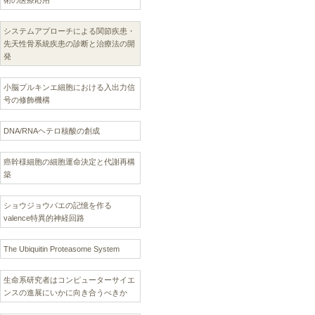
術の医療応用
システムアプローチによる関節疾患・
先天性骨系統疾患の診断と治療法の開
発
小脳プルキンエ細胞における入出力信
号の修飾機構
DNA/RNAヘテロ核酸の創成
癌幹様細胞の細胞運命決定と代謝再構
築
ショウジョウバエの記憶を作る
valence特異的神経回路
The Ubiquitin Proteasome System
生命系研究者はコンピューターサイエ
ンスの進展にいかに向き合うべきか