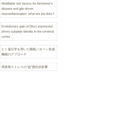
Modifiable risk factors for Alzheimer's
disease and glia-driven
neuroinflammation: what are the links?
Evolutionary gain of Dbx1 expression
drives subplate identity in the cerebral
cortex
ヒト遺伝学を用いた睡眠パターン形成
機構のアプローチ
周産期ストレスの“超”慢性的影響