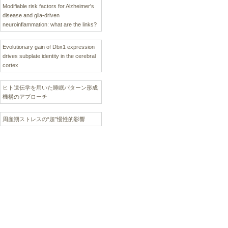
Modifiable risk factors for Alzheimer's
disease and glia-driven
neuroinflammation: what are the links?
Evolutionary gain of Dbx1 expression
drives subplate identity in the cerebral
cortex
ヒト遺伝学を用いた睡眠パターン形成
機構のアプローチ
周産期ストレスの“超”慢性的影響