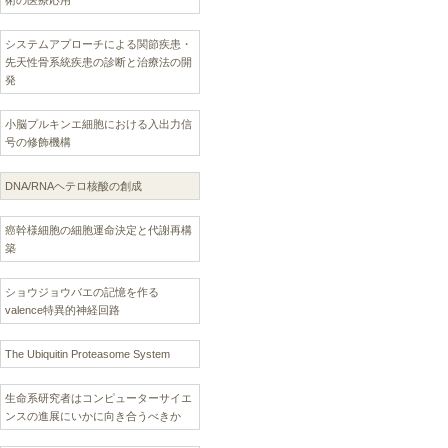
術の医療応用
システムアプローチによる関節疾患・
先天性骨系統疾患の診断と治療法の開
発
小脳プルキンエ細胞における入出力信
号の修飾機構
DNA/RNAヘテロ核酸の創成
癌幹様細胞の細胞運命決定と代謝再構
築
ショウジョウバエの記憶を作る
valence特異的神経回路
The Ubiquitin Proteasome System
生命系研究者はコンピューターサイエ
ンスの進展にいかに向き合うべきか