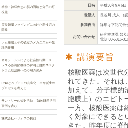
日時
平成30年9月6日（
精神・神経疾患の脳内回路と分子の可
視化
世話人
長谷川 成人 
参加自由
詳細は下記問合
霊長類脳マッピングに向けた新技術の
開発
研究推進課 普及
お問い合わせ
電話 03-5316-31
レム睡眠とその破綻のメカニズムや生
理的作用
講演要旨
オキシトシンによる社会性行動・スト
レス応答調節機構の解明と自閉スペク
核酸医薬は次世代分
トラム症治療への応用の試み
れてきた。それは、
RNAとペプチドの共進化—生命誕生の
加えて、分子標的
プロセスを考える―
胞膜上）のエピト
サントリーの知財活動 （知的財産活用
一方、核酸医薬は
事例を含む）
く対象にできると
株式会社ヘリオスの挑戦
きた。昨年度に脊