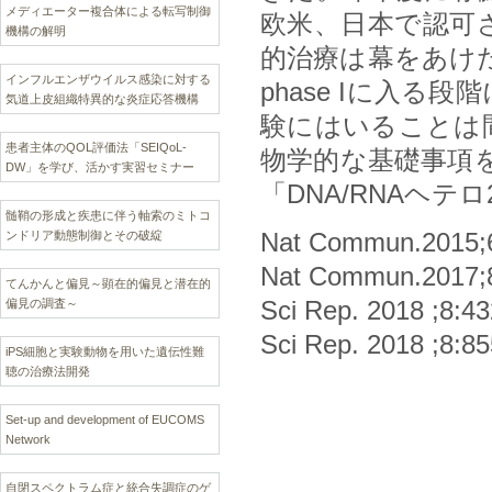
メディエーター複合体による転写制御
欧米、日本で認可
機構の解明
的治療は幕をあけ
インフルエンザウイルス感染に対する
phase Iに入
気道上皮組織特異的な炎症応答機構
験にはいることは
患者主体のQOL評価法「SEIQoL-
物学的な基礎事項
DW」を学び、活かす実習セミナー
「DNA/RNAヘ
髄鞘の形成と疾患に伴う軸索のミトコ
Nat Commun.2015;
ンドリア動態制御とその破綻
Nat Commun.2017;
てんかんと偏見～顕在的偏見と潜在的
Sci Rep. 2018 ;8:43
偏見の調査～
Sci Rep. 2018 ;8:85
iPS細胞と実験動物を用いた遺伝性難
聴の治療法開発
Set-up and development of EUCOMS
Network
自閉スペクトラム症と統合失調症のゲ