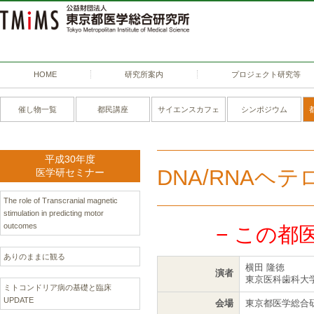
HOME
研究所案内
プロジェクト研究等
催し物一覧
都民講座
サイエンスカフェ
シンポジウム
平成30年度
DNA/RNAヘ
医学研セミナー
The role of Transcranial magnetic
stimulation in predicting motor
outcomes
− この都
ありのままに観る
横田 隆徳
演者
東京医科歯科大学
ミトコンドリア病の基礎と臨床
UPDATE
会場
東京都医学総合研