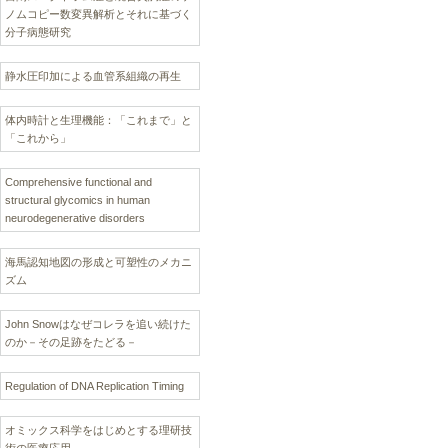
ノムコピー数変異解析とそれに基づく
分子病態研究
静水圧印加による血管系組織の再生
体内時計と生理機能：「これまで」と
「これから」
Comprehensive functional and
structural glycomics in human
neurodegenerative disorders
海馬認知地図の形成と可塑性のメカニ
ズム
John Snowはなぜコレラを追い続けた
のか－その足跡をたどる－
Regulation of DNA Replication Timing
オミックス科学をはじめとする理研技