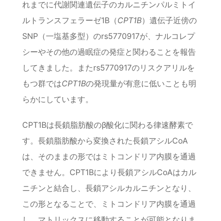
れまでに代謝関連遺伝子のカルニチンパルミトイ
ルトランスフェラーゼ1B（
CPT1B
）遺伝子近傍の
SNP（一塩基多型）のrs5770917が、ナルコレプ
シーやその他の過眠症の発症と関わることを報告
してきました。またrs5770917のリスクアリルを
もつ群では
CPT1B
の発現量が有意に低いことも明
らかにしています。
CPT1Bは長鎖脂肪酸のβ酸化に関わる律速酵素で
す。長鎖脂肪酸から変換された長鎖アシルCoA
は、そのままの形ではミトコンドリア内膜を通過
できません。CPT1Bにより長鎖アシルCoAはカル
ニチンと結合し、長鎖アシルカルニチンとなり、
この形となることで、ミトコンドリア内膜を通過
し、マトリックスに移動することが可能となりま