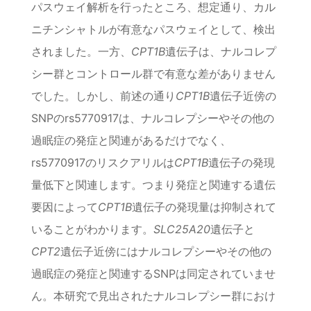
パスウェイ解析を行ったところ、想定通り、カル
ニチンシャトルが有意なパスウェイとして、検出
されました。一方、
CPT1B
遺伝子は、ナルコレプ
シー群とコントロール群で有意な差がありません
でした。しかし、前述の通り
CPT1B
遺伝子近傍の
SNPのrs5770917は、ナルコレプシーやその他の
過眠症の発症と関連があるだけでなく、
rs5770917のリスクアリルは
CPT1B
遺伝子の発現
量低下と関連します。つまり発症と関連する遺伝
要因によって
CPT1B
遺伝子の発現量は抑制されて
いることがわかります。
SLC25A20
遺伝子と
CPT2
遺伝子近傍にはナルコレプシーやその他の
過眠症の発症と関連するSNPは同定されていませ
ん。本研究で見出されたナルコレプシー群におけ