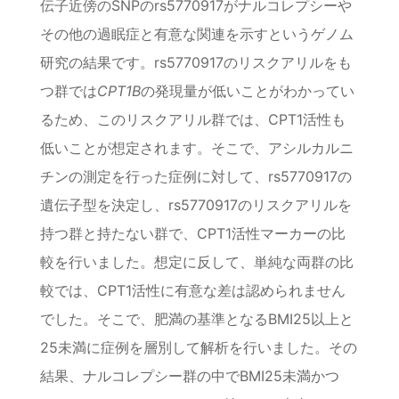
伝子近傍のSNPのrs5770917がナルコレプシーや
その他の過眠症と有意な関連を示すというゲノム
研究の結果です。rs5770917のリスクアリルをも
つ群では
CPT1B
の発現量が低いことがわかってい
るため、このリスクアリル群では、CPT1活性も
低いことが想定されます。そこで、アシルカルニ
チンの測定を行った症例に対して、rs5770917の
遺伝子型を決定し、rs5770917のリスクアリルを
持つ群と持たない群で、CPT1活性マーカーの比
較を行いました。想定に反して、単純な両群の比
較では、CPT1活性に有意な差は認められません
でした。そこで、肥満の基準となるBMI25以上と
25未満に症例を層別して解析を行いました。その
結果、ナルコレプシー群の中でBMI25未満かつ