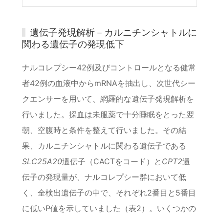
遺伝子発現解析－カルニチンシャトルに
関わる遺伝子の発現低下
ナルコレプシー42例及びコントロールとなる健常
者42例の血液中からmRNAを抽出し、次世代シー
クエンサーを用いて、網羅的な遺伝子発現解析を
行いました。採血は未服薬で十分睡眠をとった翌
朝、空腹時と条件を整えて行いました。その結
果、カルニチンシャトルに関わる遺伝子である
SLC25A20
遺伝子（CACTをコード）と
CPT2
遺
伝子の発現量が、ナルコレプシー群において低
く、全検出遺伝子の中で、それぞれ2番目と5番目
に低いP値を示していました（表2）。いくつかの