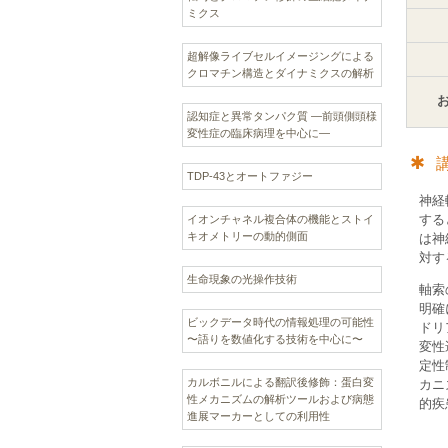
ミクス
超解像ライブセルイメージングによる
クロマチン構造とダイナミクスの解析
認知症と異常タンパク質 —前頭側頭様
変性症の臨床病理を中心に—
TDP-43とオートファジー
神経
する
イオンチャネル複合体の機能とストイ
キオメトリーの動的側面
は神
対す
生命現象の光操作技術
軸索
明確に
ビックデータ時代の情報処理の可能性
ドリ
〜語りを数値化する技術を中心に〜
変性
定性
カルボニルによる翻訳後修飾：蛋白変
カニ
性メカニズムの解析ツールおよび病態
的疾
進展マーカーとしての利用性