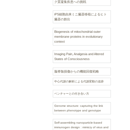
ク質凝集疾患への挑戦
iPS細胞由来ミニ臓器移植によるヒト
臓器の創出
Biogenesis of mitochondrial outer
membrane proteins in evolutionary
context
Imaging Pain, Analgesia and Altered
States of Consciousness
脳脊髄損傷からの機能回復戦略
中心代謝の解析による代謝変動の追跡
ベンチャーとの付き合い方
Genome structure: capturing the link
between phenotype and genotype
Self-assembling nanoparticle-based
immunogen design : mimicry of virus and