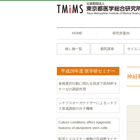
HOME
研究所案内
催し物一覧
都民講座
サイエ
平成28年度 医学研セミナー
神経
食物選択行動に関わる視床下部AMPキ
ナーゼの調節作用
シナプスオーガナイザーによるシナプ
ス形成調節の分子機構
Culture conditions affect epigenetic
features of pluripotent stem cells
転写とクロマチン修飾の生細胞ダイナ