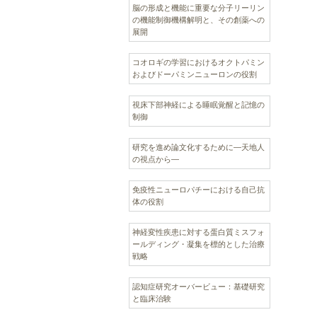
脳の形成と機能に重要な分子リーリン
の機能制御機構解明と、その創薬への
展開
コオロギの学習におけるオクトパミン
およびドーパミンニューロンの役割
視床下部神経による睡眠覚醒と記憶の
制御
研究を進め論文化するために―天地人
の視点から―
免疫性ニューロパチーにおける自己抗
体の役割
神経変性疾患に対する蛋白質ミスフォ
ールディング・凝集を標的とした治療
戦略
認知症研究オーバービュー：基礎研究
と臨床治験