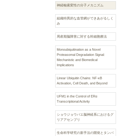
神経軸索変性の分子メカニズム
組織特異的な血管網ができあがるしく
み
周産期脳障害に対する幹細胞療法
Monoubiquitination as a Novel
Proteasomal Degradation Signal:
Mechanistic and Biomedical
Implications
Linear Ubiquitin Chains: NF-κB
Activation, Cell Death, and Beyond
UFM1 in the Control of ERα
Transcriptional Activity
ショウジョウバエ脳神経系におけるグ
リアアセンブリ
生命科学研究の新手法の開発とタンパ