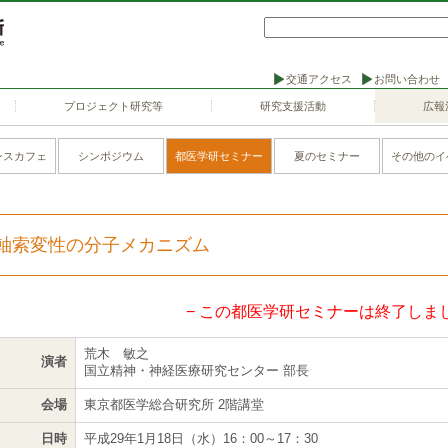
交通アクセス
お問い合わせ
プロジェクト研究等
研究支援活動
広報
ンスカフェ
シンポジウム
都医学研セミナー
夏のセミナー
その他のイ
軸索変性の分子メカニズム
− この都医学研セミナーは終了しまし
荒木 敏之
演者
国立精神・神経医療研究センター 部長
会場
東京都医学総合研究所 2階講堂
日時
平成29年1月18日（水）16：00～17：30