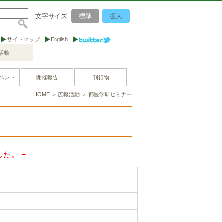
文字サイズ
標準
拡大
サイトマップ
English
活動
ベント
開催報告
刊行物
HOME
＞
広報活動
＞
都医学研セミナー
た。 −