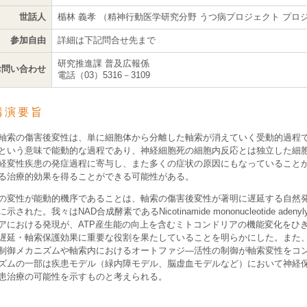
世話人
楯林 義孝 （精神行動医学研究分野 うつ病プロジェクト プロ
参加自由
詳細は下記問合せ先まで
研究推進課 普及広報係
お問い合わせ
電話（03）5316－3109
講演要旨
軸索の傷害後変性は、単に細胞体から分離した軸索が消えていく受動的過程
という意味で能動的な過程であり、神経細胞死の細胞内反応とは独立した細
経変性疾患の発症過程に寄与し、また多くの症状の原因にもなっていること
る治療的効果を得ることができる可能性がある。
の変性が能動的機序であることは、軸索の傷害後変性が著明に遅延する自然発
示された。我々はNAD合成酵素であるNicotinamide mononucleotide adenyl
アにおける発現が、ATP産生能の向上を含むミトコンドリアの機能変化をひき
遅延・軸索保護効果に重要な役割を果たしていることを明らかにした。また
制御メカニズムや軸索内におけるオートファジ―活性の制御が軸索変性をコ
ズムの一部は疾患モデル（緑内障モデル、脳虚血モデルなど）において神経
患治療の可能性を示すものと考えられる。