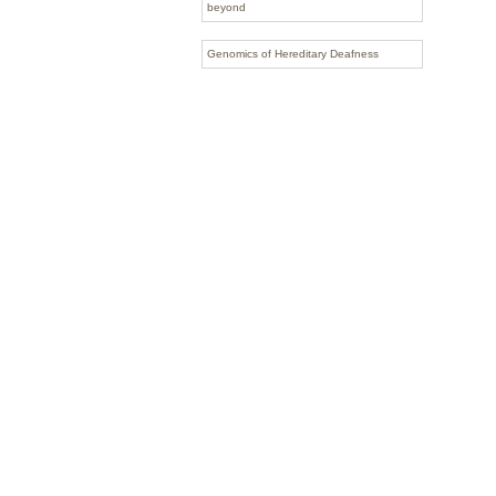
beyond
Genomics of Hereditary Deafness