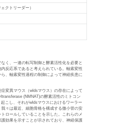
ジェクトリーダー）
でなく、一連の転写制御と酵素活性化を必要と
胞内反応系であると考えられている。軸索変性
から、軸索変性過程の制御によって神経疾患に
症変異マウス（wldsマウス）の存在によって
yltransferase (NMNAT)の酵素活性のミトコン
起こし、それがwldsマウスにおけるワーラー
、我々は最近、細胞骨格を構成する微小管の安
ントロールしていることを示した。これらのメ
保護効果を示すことが示されており、神経保護