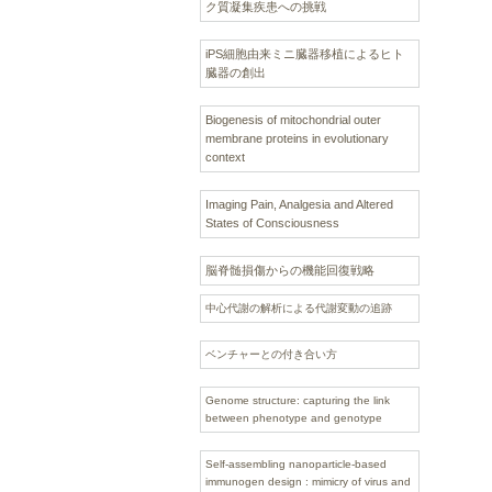
ク質凝集疾患への挑戦
iPS細胞由来ミニ臓器移植によるヒト
臓器の創出
Biogenesis of mitochondrial outer
membrane proteins in evolutionary
context
Imaging Pain, Analgesia and Altered
States of Consciousness
脳脊髄損傷からの機能回復戦略
中心代謝の解析による代謝変動の追跡
ベンチャーとの付き合い方
Genome structure: capturing the link
between phenotype and genotype
Self-assembling nanoparticle-based
immunogen design : mimicry of virus and