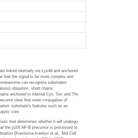
hain linked internally via Lys48 and anchored
ar that the signal is far more complex and
e proteasome can recognize substrates
tions) ubiquitins, short chains
hains anchored to internal Cys, Ser, and Thr,
o become clear that mere conjugation of
adation: substrate’s features such as an
alytic core.
stic that determines whether it will undergo
hat the p105 NF-B precursor is processed to
tination (Kravtsova-Ivantsiv et al., Mol Cell