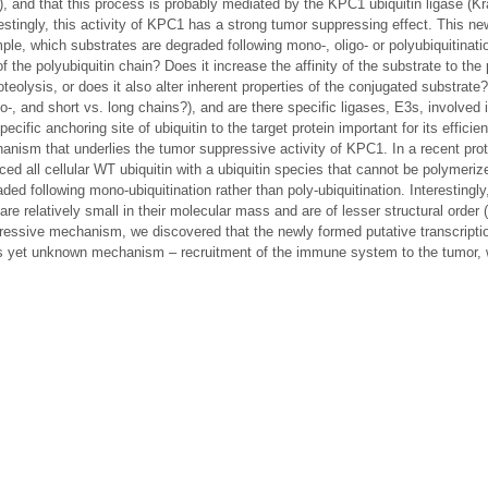
, and that this process is probably mediated by the KPC1 ubiquitin ligase (Kr
estingly, this activity of KPC1 has a strong tumor suppressing effect. This n
ple, which substrates are degraded following mono-, oligo- or polyubiquitinat
of the polyubiquitin chain? Does it increase the affinity of the substrate to th
oteolysis, or does it also alter inherent properties of the conjugated substrate?
-, and short vs. long chains?), and are there specific ligases, E3s, involved i
pecific anchoring site of ubiquitin to the target protein important for its effici
anism that underlies the tumor suppressive activity of KPC1. In a recent pro
ced all cellular WT ubiquitin with a ubiquitin species that cannot be polymeri
ded following mono-ubiquitination rather than poly-ubiquitination. Interestingl
are relatively small in their molecular mass and are of lesser structural order
ressive mechanism, we discovered that the newly formed putative transcripti
s yet unknown mechanism – recruitment of the immune system to the tumor, w