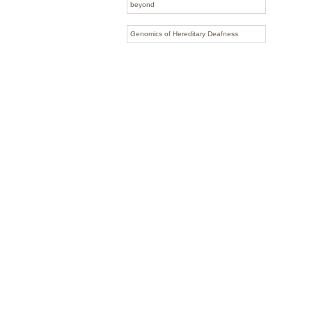
beyond
Genomics of Hereditary Deafness