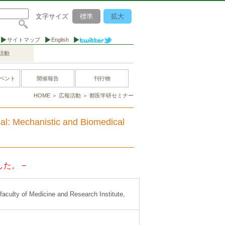
文字サイズ
標準
拡大
サイトマップ
English
活動
ベント
開催報告
刊行物
HOME
＞
広報活動
＞
都医学研セミナー
al: Mechanistic and Biomedical
た。 −
aculty of Medicine and Research Institute,