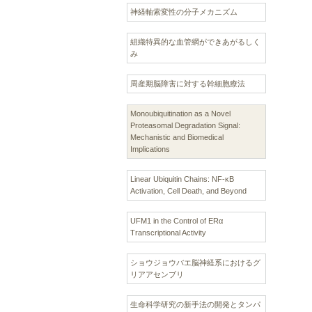
神経軸索変性の分子メカニズム
組織特異的な血管網ができあがるしく
み
周産期脳障害に対する幹細胞療法
Monoubiquitination as a Novel
Proteasomal Degradation Signal:
Mechanistic and Biomedical
Implications
Linear Ubiquitin Chains: NF-κB
Activation, Cell Death, and Beyond
UFM1 in the Control of ERα
Transcriptional Activity
ショウジョウバエ脳神経系におけるグ
リアアセンブリ
生命科学研究の新手法の開発とタンパ