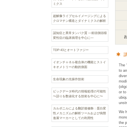
ミクス
超解像ライブセルイメージングによる
クロマチン構造とダイナミクスの解析
認知症と異常タンパク質 —前頭側頭様
変性症の臨床病理を中心に—
TDP-43とオートファジー
イオンチャネル複合体の機能とストイ
The ‘
キオメトリーの動的側面
to an
dive
生命現象の光操作技術
modif
(olig
ビックデータ時代の情報処理の可能性
or to
〜語りを数値化する技術を中心に〜
ubiqu
unstr
カルボニルによる翻訳後修飾：蛋白変
We ha
性メカニズムの解析ツールおよび病態
mono
進展マーカーとしての利用性
the p