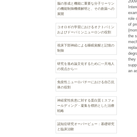
2009)
脳の形成と機能に重要な分子リーリン
Inter
の機能制御機構解明と、その創薬への
exam
展開
role 
of pr
コオロギの学習におけるオクトパミン
(mono
およびドーパミンニューロンの役割
the s
mech
視床下部神経による睡眠覚醒と記憶の
repla
制御
degra
they 
研究を進め論文化するために―天地人
supp
の視点から―
an a
免疫性ニューロパチーにおける自己抗
体の役割
神経変性疾患に対する蛋白質ミスフォ
ールディング・凝集を標的とした治療
戦略
認知症研究オーバービュー：基礎研究
と臨床治験