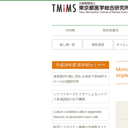
HOME
研究所案内
催し物一覧
都民講座
サイエ
平成28年度 医学研セミナー
Monou
Impli
食物選択行動に関わる視床下部AMPキ
ナーゼの調節作用
シナプスオーガナイザーによるシナプ
ス形成調節の分子機構
Culture conditions affect epigenetic
features of pluripotent stem cells
転写とクロマチン修飾の生細胞ダイナ