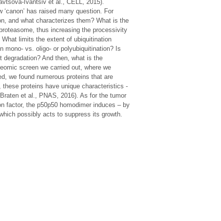
avtsova-Ivantsiv et al., CELL, 2015).
ew ‘canon’ has raised many question. For
ion, and what characterizes them? What is the
e proteasome, thus increasing the processivity
 What limits the extent of ubiquitination
n mono- vs. oligo- or polyubiquitination? Is
ent degradation? And then, what is the
teomic screen we carried out, where we
zed, we found numerous proteins that are
y, these proteins have unique characteristics -
 (Braten et al., PNAS, 2016). As for the tumor
on factor, the p50p50 homodimer induces – by
hich possibly acts to suppress its growth.