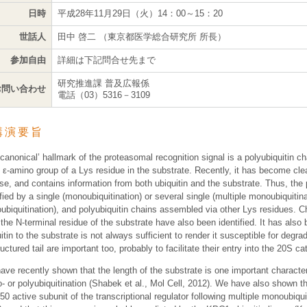
日時
平成28年11月29日（火）14：00～15：20
世話人
田中 啓二 （東京都医学総合研究所 所長）
参加自由
詳細は下記問合せ先まで
研究推進課 普及広報係
お問い合わせ
電話（03）5316－3109
講演要旨
canonical’ hallmark of the proteasomal recognition signal is a polyubiquitin c
 ε-amino group of a Lys residue in the substrate. Recently, it has become cle
rse, and contains information from both ubiquitin and the substrate. Thus, th
ied by a single (monoubiquitination) or several single (multiple monoubiquitina
oubiquitination), and polyubiquitin chains assembled via other Lys residues. C
 the N-terminal residue of the substrate have also been identified. It has als
itin to the substrate is not always sufficient to render it susceptible for degr
uctured tail are important too, probably to facilitate their entry into the 20S cat
ve recently shown that the length of the substrate is one important characteri
- or polyubiquitination (Shabek et al., Mol Cell, 2012). We have also shown t
50 active subunit of the transcriptional regulator following multiple monoubiqui