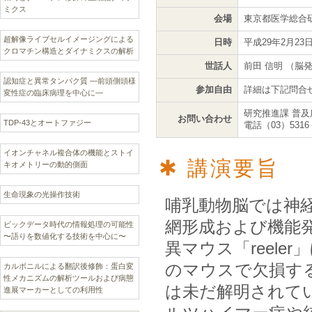
ミクス
会場
東京都医学総合研
超解像ライブセルイメージングによる
日時
平成29年2月23日
クロマチン構造とダイナミクスの解析
世話人
前田 信明 （
認知症と異常タンパク質 —前頭側頭様
参加自由
詳細は下記問合
変性症の臨床病理を中心に—
研究推進課 普及
お問い合わせ
TDP-43とオートファジー
電話（03）5316
イオンチャネル複合体の機能とストイ
講演要旨
キオメトリーの動的側面
生命現象の光操作技術
哺乳動物脳では神
網形成および機能
ビックデータ時代の情報処理の可能性
〜語りを数値化する技術を中心に〜
異マウス「reel
のマウスで欠損す
カルボニルによる翻訳後修飾：蛋白変
性メカニズムの解析ツールおよび病態
は未だ解明されて
進展マーカーとしての利用性