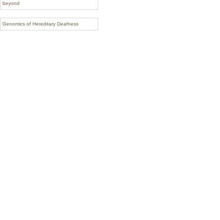
beyond
Genomics of Hereditary Deafness