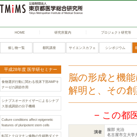
HOME
研究所案内
プロジェクト研究等
催し物一覧
都民講座
サイエンスカフェ
シンポジウム
平成28年度 医学研セミナー
脳の形成と機能
食物選択行動に関わる視床下部AMPキ
解明と、その創
ナーゼの調節作用
シナプスオーガナイザーによるシナプ
ス形成調節の分子機構
− この都
Culture conditions affect epigenetic
features of pluripotent stem cells
服部 光治
演者
名古屋市立大学
転写とクロマチン修飾の生細胞ダイナ