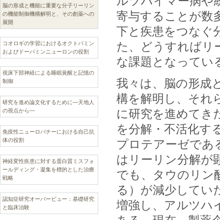
ルツハイマー病や
脳の形成と機能に重要な分子リーリン
寄与することが数
の機能制御機構解明と、その創薬への
展開
下と疾患をつなぐ
た、どうすればリ
コオロギの学習におけるオクトパミン
およびドーパミンニューロンの役割
な課題となってい
視床下部神経による睡眠覚醒と記憶の
我々は、脳の形成
制御
構を解明し、それ
研究を進め論文化するために―天地人
に研究を進めてき
の視点から―
を分解・不活化する
免疫性ニューロパチーにおける自己抗
体の役割
プロテアーゼである
はリーリン分解が
神経変性疾患に対する蛋白質ミスフォ
ールディング・凝集を標的とした治療
でも、タウのリン
戦略
る）が減少していた
認知症研究オーバービュー：基礎研究
増強し、アルツハ
と臨床治験