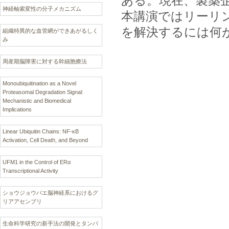
ある。現在、製薬企
神経軸索変性の分子メカニズム
本講演ではリーリ
を解決するには何
組織特異的な血管網ができあがるしく
み
周産期脳障害に対する幹細胞療法
Monoubiquitination as a Novel
Proteasomal Degradation Signal:
Mechanistic and Biomedical
Implications
Linear Ubiquitin Chains: NF-κB
Activation, Cell Death, and Beyond
UFM1 in the Control of ERα
Transcriptional Activity
ショウジョウバエ脳神経系におけるグ
リアアセンブリ
生命科学研究の新手法の開発とタンパ