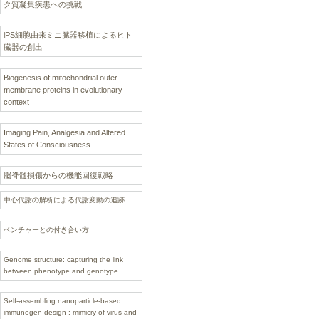
ク質凝集疾患への挑戦
iPS細胞由来ミニ臓器移植によるヒト
臓器の創出
Biogenesis of mitochondrial outer
membrane proteins in evolutionary
context
Imaging Pain, Analgesia and Altered
States of Consciousness
脳脊髄損傷からの機能回復戦略
中心代謝の解析による代謝変動の追跡
ベンチャーとの付き合い方
Genome structure: capturing the link
between phenotype and genotype
Self-assembling nanoparticle-based
immunogen design : mimicry of virus and