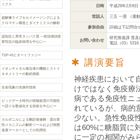
ミクス
日時
平成29年2月8日
世話人
三五 一憲 （運
超解像ライブセルイメージングによる
クロマチン構造とダイナミクスの解析
参加自由
詳細は下記問合
認知症と異常タンパク質 —前頭側頭様
研究推進課 普及
お問い合わせ
変性症の臨床病理を中心に—
電話（03）5316
TDP-43とオートファジー
講演要旨
イオンチャネル複合体の機能とストイ
キオメトリーの動的側面
神経疾患において
けではなく免疫療
生命現象の光操作技術
病である免疫性ニ
ビックデータ時代の情報処理の可能性
れているが、病的
〜語りを数値化する技術を中心に〜
少ない。急性免疫
カルボニルによる翻訳後修飾：蛋白変
性メカニズムの解析ツールおよび病態
は60%に糖脂質
進展マーカーとしての利用性
に一定の相関がみ