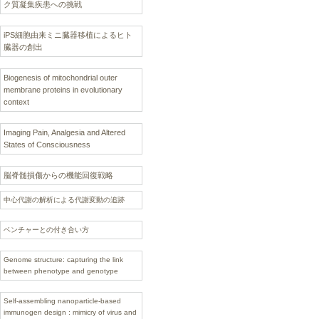
ク質凝集疾患への挑戦
iPS細胞由来ミニ臓器移植によるヒト
臓器の創出
Biogenesis of mitochondrial outer
membrane proteins in evolutionary
context
Imaging Pain, Analgesia and Altered
States of Consciousness
脳脊髄損傷からの機能回復戦略
中心代謝の解析による代謝変動の追跡
ベンチャーとの付き合い方
Genome structure: capturing the link
between phenotype and genotype
Self-assembling nanoparticle-based
immunogen design : mimicry of virus and