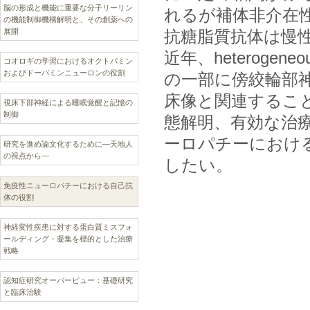
脳の形成と機能に重要な分子リーリン
れるが補体非介在
の機能制御機構解明と、その創薬への
展開
抗糖脂質抗体は慢
近年、heterog
コオロギの学習におけるオクトパミン
およびドーパミンニューロンの役割
の一部に傍絞輪部
床像と関連するこ
視床下部神経による睡眠覚醒と記憶の
制御
態解明、有効な治
ーロパチーにおけ
研究を進め論文化するために―天地人
の視点から―
したい。
免疫性ニューロパチーにおける自己抗
体の役割
神経変性疾患に対する蛋白質ミスフォ
ールディング・凝集を標的とした治療
戦略
認知症研究オーバービュー：基礎研究
と臨床治験