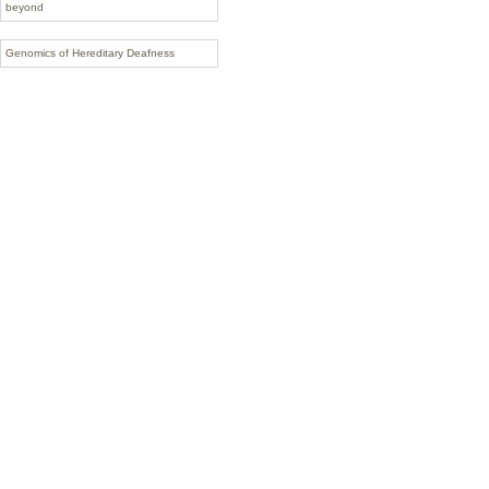
beyond
Genomics of Hereditary Deafness