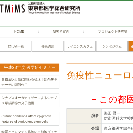
HOME
研究所案内
プロジェクト研究等
催し物一覧
都民講座
サイエンスカフェ
シンポジウム
平成28年度 医学研セミナー
免疫性ニューロ
食物選択行動に関わる視床下部AMPキ
ナーゼの調節作用
− この都
シナプスオーガナイザーによるシナプ
ス形成調節の分子機構
海田 賢一
演者
Culture conditions affect epigenetic
防衛医科大学校
features of pluripotent stem cells
会場
東京都医学総合研
転写とクロマチン修飾の生細胞ダイナ