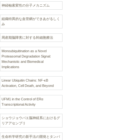
神経軸索変性の分子メカニズム
組織特異的な血管網ができあがるしく
み
周産期脳障害に対する幹細胞療法
Monoubiquitination as a Novel
Proteasomal Degradation Signal:
Mechanistic and Biomedical
Implications
Linear Ubiquitin Chains: NF-κB
Activation, Cell Death, and Beyond
UFM1 in the Control of ERα
Transcriptional Activity
ショウジョウバエ脳神経系におけるグ
リアアセンブリ
生命科学研究の新手法の開発とタンパ