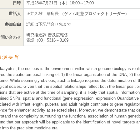
日時
平成28年7月21日（木）16:00～17:00
世話人
正井久雄 副所長 （ゲノム動態プロジェクトリーダー）
参加自由
詳細は下記問合せ先まで
研究推進課 普及広報係
お問い合わせ
電話（03）5316－3109
講演要旨
ukaryotes, the nucleus is the environment within which genome biology is rea
res the spatio-temporal linking of: 1) the linear organization of the DNA; 2) t
ome. While seemingly obvious, such a linkage requires the determination of th
gical scales. Given that the spatial relationships reflect both the linear pos
ions that are active at the time of sampling, it is likely that spatial informat
ned SNPs, spatial and functional (gene expression, expression Quantitative Tr
iated with infant length, pubertal and adult height contribute to gene regulat
ence for enhancer activity at selected sites. Moreover, we demonstrate that d
rstand the complexity surrounding the functional association of human genetic
nd that our approach will be applicable to the identification of novel targets 
 into the precision medicine era.