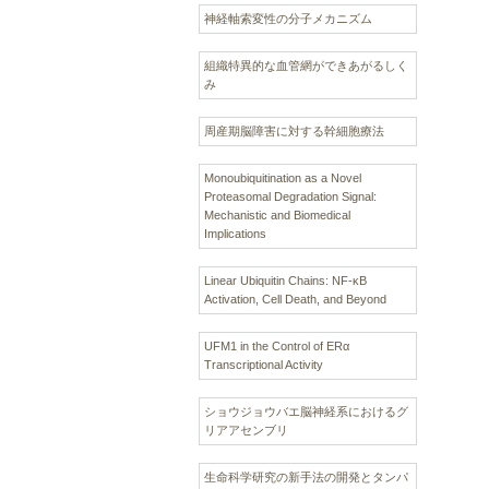
神経軸索変性の分子メカニズム
組織特異的な血管網ができあがるしく
み
周産期脳障害に対する幹細胞療法
Monoubiquitination as a Novel
Proteasomal Degradation Signal:
Mechanistic and Biomedical
Implications
Linear Ubiquitin Chains: NF-κB
Activation, Cell Death, and Beyond
UFM1 in the Control of ERα
Transcriptional Activity
ショウジョウバエ脳神経系におけるグ
リアアセンブリ
生命科学研究の新手法の開発とタンパ