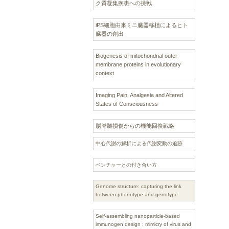
ク質凝集疾患への挑戦
iPS細胞由来ミニ臓器移植によるヒト
臓器の創出
Biogenesis of mitochondrial outer
membrane proteins in evolutionary
context
Imaging Pain, Analgesia and Altered
States of Consciousness
脳脊髄損傷からの機能回復戦略
中心代謝の解析による代謝変動の追跡
ベンチャーとの付き合い方
Genome structure: capturing the link
between phenotype and genotype
Self-assembling nanoparticle-based
immunogen design : mimicry of virus and