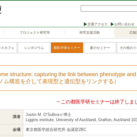
交通アクセス
お問い合わせ
プロジェクト研究等
研究支援活動
広報
ンスカフェ
シンポジウム
都医学研セミナー
夏のセミナー
その他のイ
me structure: capturing the link between phenotype and
ノム構造を介して表現型と遺伝型をリンクする）
− この都医学研セミナーは終了しまし
Justin M. O’Sullivaｎ博士
演者
Liggins institute, University of Auckland, Grafton, Auckland 1
会場
東京都医学総合研究所 会議室2BC