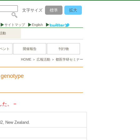
文字サイズ
標準
拡大
サイトマップ
English
活動
ベント
開催報告
刊行物
HOME
＞
広報活動
＞
都医学研セミナー
 genotype
た。 −
032, New Zealand.