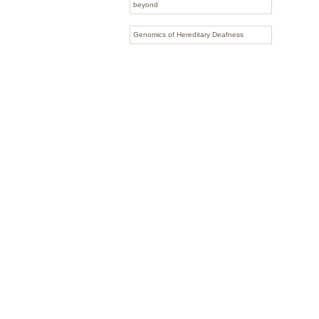
beyond
Genomics of Hereditary Deafness