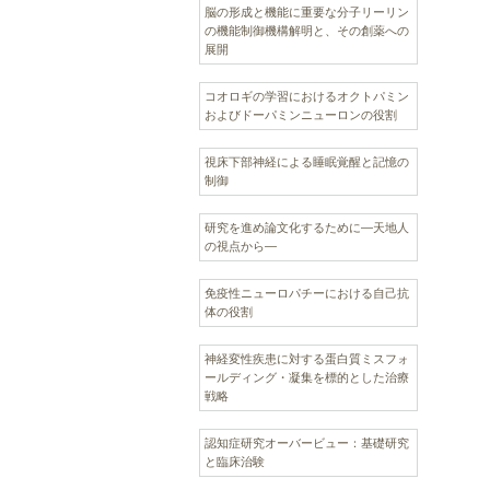
脳の形成と機能に重要な分子リーリン
の機能制御機構解明と、その創薬への
展開
コオロギの学習におけるオクトパミン
およびドーパミンニューロンの役割
視床下部神経による睡眠覚醒と記憶の
制御
研究を進め論文化するために―天地人
の視点から―
免疫性ニューロパチーにおける自己抗
体の役割
神経変性疾患に対する蛋白質ミスフォ
ールディング・凝集を標的とした治療
戦略
認知症研究オーバービュー：基礎研究
と臨床治験