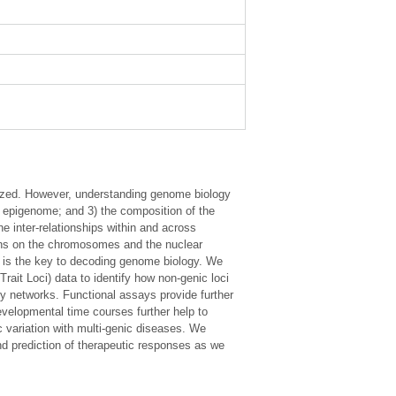
lized. However, understanding genome biology
he epigenome; and 3) the composition of the
e inter-relationships within and across
itions on the chromosomes and the nuclear
ion is the key to decoding genome biology. We
ait Loci) data to identify how non-genic loci
ory networks. Functional assays provide further
evelopmental time courses further help to
 variation with multi-genic diseases. We
and prediction of therapeutic responses as we