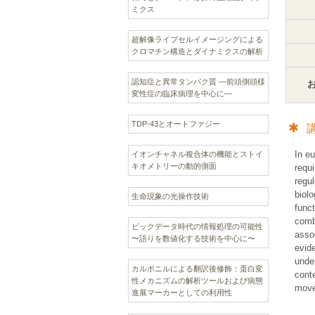
ミクス
超解像ライブセルイメージングによる
クロマチン構造とダイナミクスの解析
認知症と異常タンパク質 —前頭側頭様
変性症の臨床病理を中心に—
TDP-43とオートファジー
In e
イオンチャネル複合体の機能とストイ
キオメトリーの動的側面
requi
regul
biolo
生命現象の光操作技術
funct
combi
ビックデータ時代の情報処理の可能性
assoc
〜語りを数値化する技術を中心に〜
evid
unde
カルボニルによる翻訳後修飾：蛋白変
conte
性メカニズムの解析ツールおよび病態
move
進展マーカーとしての利用性