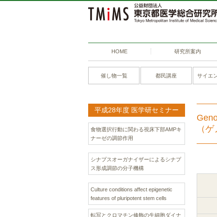
HOME
研究所案内
催し物一覧
都民講座
サイエ
平成28年度 医学研セミナー
Geno
（ゲ
食物選択行動に関わる視床下部AMPキ
ナーゼの調節作用
シナプスオーガナイザーによるシナプ
ス形成調節の分子機構
Culture conditions affect epigenetic
features of pluripotent stem cells
転写とクロマチン修飾の生細胞ダイナ