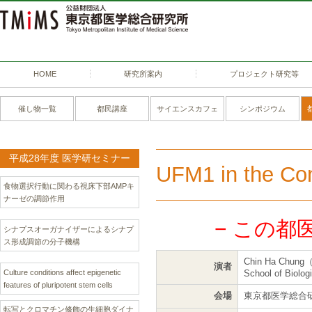
HOME
研究所案内
プロジェクト研究等
催し物一覧
都民講座
サイエンスカフェ
シンポジウム
平成28年度 医学研セミナー
UFM1 in the Cont
食物選択行動に関わる視床下部AMPキ
ナーゼの調節作用
− この都
シナプスオーガナイザーによるシナプ
ス形成調節の分子機構
Chin Ha Chung
演者
Culture conditions affect epigenetic
School of Biolog
features of pluripotent stem cells
会場
東京都医学総合研
転写とクロマチン修飾の生細胞ダイナ