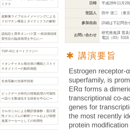
日時
平成28年11月29
ミクス
世話人
田中 啓二 （東
超解像ライブセルイメージングによる
クロマチン構造とダイナミクスの解析
参加自由
詳細は下記問合
研究推進課 普及
認知症と異常タンパク質 —前頭側頭様
お問い合わせ
電話（03）5316
変性症の臨床病理を中心に—
TDP-43とオートファジー
講演要旨
イオンチャネル複合体の機能とストイ
キオメトリーの動的側面
Estrogen receptor-α
superfamily, is prom
生命現象の光操作技術
ERα forms a dimeric
ビックデータ時代の情報処理の可能性
transcriptional co-ac
〜語りを数値化する技術を中心に〜
genes for transcript
カルボニルによる翻訳後修飾：蛋白変
the most recently ide
性メカニズムの解析ツールおよび病態
進展マーカーとしての利用性
protein modification