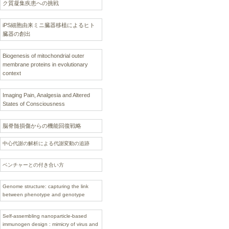
ク質凝集疾患への挑戦
iPS細胞由来ミニ臓器移植によるヒト
臓器の創出
Biogenesis of mitochondrial outer
membrane proteins in evolutionary
context
Imaging Pain, Analgesia and Altered
States of Consciousness
脳脊髄損傷からの機能回復戦略
中心代謝の解析による代謝変動の追跡
ベンチャーとの付き合い方
Genome structure: capturing the link
between phenotype and genotype
Self-assembling nanoparticle-based
immunogen design : mimicry of virus and