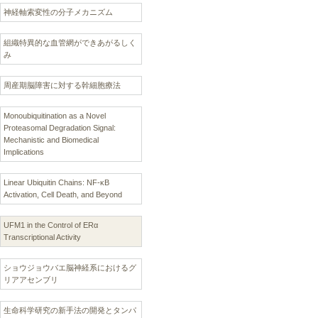
神経軸索変性の分子メカニズム
組織特異的な血管網ができあがるしく
み
周産期脳障害に対する幹細胞療法
Monoubiquitination as a Novel
Proteasomal Degradation Signal:
Mechanistic and Biomedical
Implications
Linear Ubiquitin Chains: NF-κB
Activation, Cell Death, and Beyond
UFM1 in the Control of ERα
Transcriptional Activity
ショウジョウバエ脳神経系におけるグ
リアアセンブリ
生命科学研究の新手法の開発とタンパ