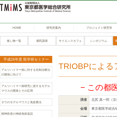
HOME
研究所案内
プロジェクト研究等
催し物一覧
都民講座
サイエンスカフェ
シンポジウム
平成26年度 医学研セミナー
TRIOBPに
アルツハイマー病に対する先制治療法
の開発に向けて
− この都
アルツハイマー病研究に資するモデル
マウスの開発とその応用
演者
北尻 真一郎（京
タウのモデルマウスと免疫療法
会場
東京都医学総合研
精神疾患の神経免疫仮説