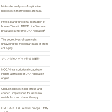
Molecular analyses of replicative
helicases in thermophilic archaea
Physical and functional interaction of
human Tim with DDX11, the Warsaw
breakage syndrome DNA helicase略
The secret lives of stem cells:
unraveling the molecular basis of stem
cell aging
グリア伝達とグリア性虚血耐性
NCOA4 transcriptional coactivator
inhibits activation of DNA replication
origins
Ubiquitin ligases in ER stress and
cancer - implications for ischemia,
metabolism and chemotherapy
OMEGA-3 DPA - a novel omega 3 fatty