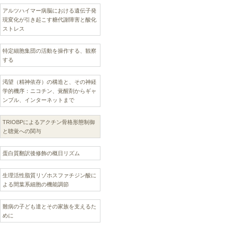
アルツハイマー病脳における遺伝子発
現変化が引き起こす糖代謝障害と酸化
ストレス
特定細胞集団の活動を操作する、観察
する
渇望（精神依存）の構造と、その神経
学的機序：ニコチン、覚醒剤からギャ
ンブル、インターネットまで
TRIOBPによるアクチン骨格形態制御
と聴覚への関与
蛋白質翻訳後修飾の概日リズム
生理活性脂質リゾホスファチジン酸に
よる間葉系細胞の機能調節
難病の子ども達とその家族を支えるた
めに