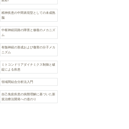
acid?
精神疾患の中間表現型としての未成熟
脳
中枢神経回路の障害と修復のメカニズ
ム
有髄神経の形成および傷害の分子メカ
ニズム
ミトコンドリアダイナミクス制御と破
綻による疾患
領域間結合分析法入門
自己免疫疾患の病態理解に基づいた新
規治療法開発への道のり