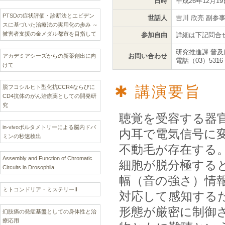
日時
平成26年12月1
PTSDの症状評価・診断法とエビデン
世話人
吉川 欣亮 副
スに基づいた治療法の実用化の歩み ～
被害者支援の金メダル都市を目指して
参加自由
詳細は下記問合
研究推進課 普及
お問い合わせ
アカデミアシーズからの新薬創出に向
電話（03）5316
けて
講演要旨
脱フコシルヒト型化抗CCR4ならびに
CD4抗体のがん治療薬としての開発研
究
聴覚を受容する器
in-vivoボルタメトリーによる脳内ドパ
内耳で電気信号に
ミンの秒速検出
不動毛が存在する
Assembly and Function of Chromatic
細胞が脱分極する
Circuits in Drosophila
幅（音の強さ）情
ミトコンドリア・ミステリーII
対応して感知する
形態が厳密に制御
幻肢痛の発症基盤としての身体性と治
療応用