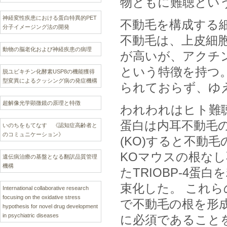
物ともに難聴とい
神経変性疾患における蛋白特異的PET
不動毛を構成する
分子イメージング法の開発
不動毛は、上皮細
動物の脳老化および神経疾患の病理
が高いが、アクチ
という特徴を持つ
脱ユビキチン化酵素USP8の機能獲得
型変異によるクッシング病の発症機構
られておらず、ゆ
超解像光学顕微鏡の原理と特徴
われわれはヒト難聴
蛋白は内耳不動毛の
いのちをもてなす 《認知症高齢者と
のコミュニケーション》
(KO)すると不動毛
KOマウスの根な
遺伝病治療の基盤となる翻訳品質管理
機構
たTRIOBP-4
束化した。 これら
International collaborative research
focusing on the oxidative stress
で不動毛の根を形
hypothesis for novel drug development
in psychiatric diseases
に必須であること