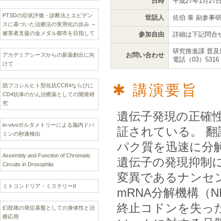
日時
平成27年1月27
PTSDの症状評価・診断法とエビデン
世話人
佐伯 泰 副参事
スに基づいた治療法の実用化の歩み ～
被害者支援の金メダル都市を目指して
参加自由
詳細は下記問合
研究推進課 普及
お問い合わせ
アカデミアシーズからの新薬創出に向
電話（03）5316
けて
講演要旨
脱フコシルヒト型化抗CCR4ならびに
CD4抗体のがん治療薬としての開発研
究
遺伝子発現の正確
in-vivoボルタメトリーによる脳内ドパ
証されている。 翻
ミンの秒速検出
パク質を迅速に分
Assembly and Function of Chromatic
遺伝子の発現抑制
Circuits in Drosophila
変異であるナンセ
ミトコンドリア・ミステリーII
mRNA分解機構（
終止コドンを失っ
幻肢痛の発症基盤としての身体性と治
療応用