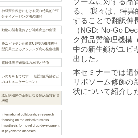
ソームに対する品
る。 我々は、特
神経変性疾患における蛋白特異的PET
分子イメージング法の開発
することで翻訳伸長
（NGD: No-Go
動物の脳老化および神経疾患の病理
ク質品質管理機構（RQC:
脱ユビキチン化酵素USP8の機能獲得
中の新生鎖がユビ
型変異によるクッシング病の発症機構
出した。
超解像光学顕微鏡の原理と特徴
本セミナーでは遺
いのちをもてなす 《認知症高齢者と
リボソーム修飾の
のコミュニケーション》
状について紹介し
遺伝病治療の基盤となる翻訳品質管理
機構
International collaborative research
focusing on the oxidative stress
hypothesis for novel drug development
in psychiatric diseases