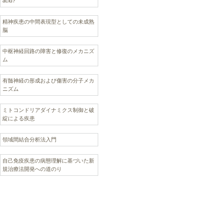
acid?
精神疾患の中間表現型としての未成熟
脳
中枢神経回路の障害と修復のメカニズ
ム
有髄神経の形成および傷害の分子メカ
ニズム
ミトコンドリアダイナミクス制御と破
綻による疾患
領域間結合分析法入門
自己免疫疾患の病態理解に基づいた新
規治療法開発への道のり