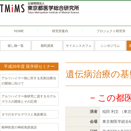
HOME
研究所案内
プロジェクト研究等
催し物一覧
都民講座
サイエンスカフェ
シンポジウム
平成26年度 医学研セミナー
遺伝病治療の基
アルツハイマー病に対する先制治療法
の開発に向けて
− この都
アルツハイマー病研究に資するモデル
マウスの開発とその応用
演者
稲田 利文 （東
タウのモデルマウスと免疫療法
会場
東京都医学総合
精神疾患の神経免疫仮説