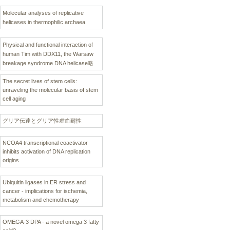
Molecular analyses of replicative
helicases in thermophilic archaea
Physical and functional interaction of
human Tim with DDX11, the Warsaw
breakage syndrome DNA helicase略
The secret lives of stem cells:
unraveling the molecular basis of stem
cell aging
グリア伝達とグリア性虚血耐性
NCOA4 transcriptional coactivator
inhibits activation of DNA replication
origins
Ubiquitin ligases in ER stress and
cancer - implications for ischemia,
metabolism and chemotherapy
OMEGA-3 DPA - a novel omega 3 fatty