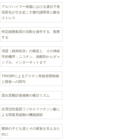
アルツハイマー病脳における遺伝子発
現変化が引き起こす糖代謝障害と酸化
ストレス
特定細胞集団の活動を操作する、観察
する
渇望（精神依存）の構造と、その神経
学的機序：ニコチン、覚醒剤からギャ
ンブル、インターネットまで
TRIOBPによるアクチン骨格形態制御
と聴覚への関与
蛋白質翻訳後修飾の概日リズム
生理活性脂質リゾホスファチジン酸に
よる間葉系細胞の機能調節
難病の子ども達とその家族を支えるた
めに