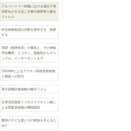
アルツハイマー病脳における遺伝子発
現変化が引き起こす糖代謝障害と酸化
ストレス
特定細胞集団の活動を操作する、観察
する
渇望（精神依存）の構造と、その神経
学的機序：ニコチン、覚醒剤からギャ
ンブル、インターネットまで
TRIOBPによるアクチン骨格形態制御
と聴覚への関与
蛋白質翻訳後修飾の概日リズム
生理活性脂質リゾホスファチジン酸に
よる間葉系細胞の機能調節
難病の子ども達とその家族を支えるた
めに