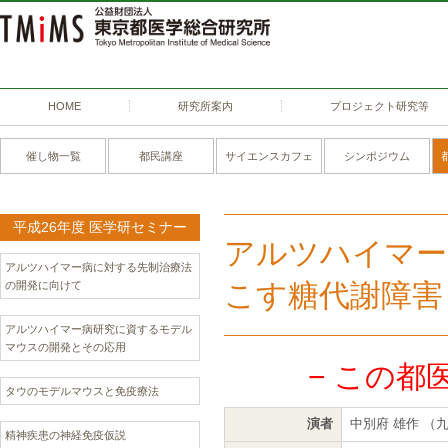
HOME
研究所案内
プロジェクト研究等
催し物一覧
都民講座
サイエンスカフェ
シンポジウム
平成26年度 医学研セミナー
アルツハイマー
アルツハイマー病に対する先制治療法
こす糖代謝障害
の開発に向けて
アルツハイマー病研究に資するモデル
マウスの開発とその応用
− この都
タウのモデルマウスと免疫療法
演者
中別府 雄作 （
精神疾患の神経免疫仮説