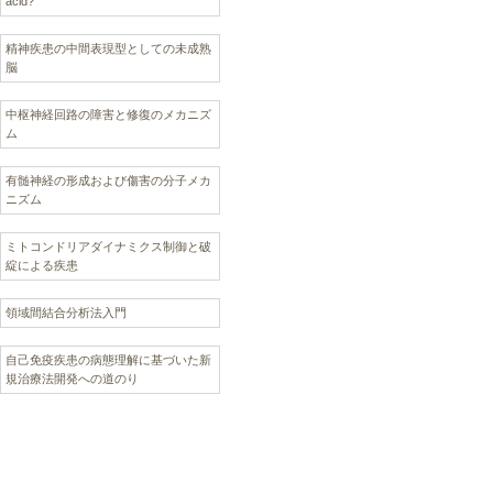
acid?
精神疾患の中間表現型としての未成熟
脳
中枢神経回路の障害と修復のメカニズ
ム
有髄神経の形成および傷害の分子メカ
ニズム
ミトコンドリアダイナミクス制御と破
綻による疾患
領域間結合分析法入門
自己免疫疾患の病態理解に基づいた新
規治療法開発への道のり