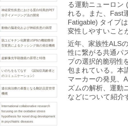
る運動ニューロン (S
神経変性疾患における蛋白特異的PET
れる。また、Fast運動
分子イメージング法の開発
Fatigable) タイプはF
動物の脳老化および神経疾患の病理
変性しやすいこと
脱ユビキチン化酵素USP8の機能獲得
近年、家族性ALS
型変異によるクッシング病の発症機構
性に繋がる共通パ
超解像光学顕微鏡の原理と特徴
プの選択的脆弱性
包まれている。本
いのちをもてなす 《認知症高齢者と
のコミュニケーション》
マーカーの発見、
ズムの解析、運動
遺伝病治療の基盤となる翻訳品質管理
機構
などについて紹介
International collaborative research
focusing on the oxidative stress
hypothesis for novel drug development
in psychiatric diseases