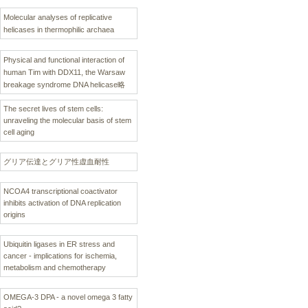
Molecular analyses of replicative
helicases in thermophilic archaea
Physical and functional interaction of
human Tim with DDX11, the Warsaw
breakage syndrome DNA helicase略
The secret lives of stem cells:
unraveling the molecular basis of stem
cell aging
グリア伝達とグリア性虚血耐性
NCOA4 transcriptional coactivator
inhibits activation of DNA replication
origins
Ubiquitin ligases in ER stress and
cancer - implications for ischemia,
metabolism and chemotherapy
OMEGA-3 DPA - a novel omega 3 fatty