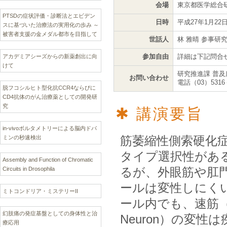
会場
東京都医学総合
PTSDの症状評価・診断法とエビデン
日時
平成27年1月22
スに基づいた治療法の実用化の歩み ～
被害者支援の金メダル都市を目指して
世話人
林 雅晴 参事研
参加自由
詳細は下記問合
アカデミアシーズからの新薬創出に向
けて
研究推進課 普及
お問い合わせ
電話（03）5316
脱フコシルヒト型化抗CCR4ならびに
CD4抗体のがん治療薬としての開発研
究
講演要旨
in-vivoボルタメトリーによる脳内ドパ
筋萎縮性側索硬化症
ミンの秒速検出
タイプ選択性があ
Assembly and Function of Chromatic
るが、外眼筋や肛
Circuits in Drosophila
ールは変性しにく
ミトコンドリア・ミステリーII
ール内でも、速筋（白
幻肢痛の発症基盤としての身体性と治
Neuron）の変
療応用