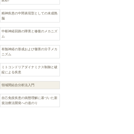
acid?
精神疾患の中間表現型としての未成熟
脳
中枢神経回路の障害と修復のメカニズ
ム
有髄神経の形成および傷害の分子メカ
ニズム
ミトコンドリアダイナミクス制御と破
綻による疾患
領域間結合分析法入門
自己免疫疾患の病態理解に基づいた新
規治療法開発への道のり