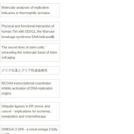
Molecular analyses of replicative
helicases in thermophilic archaea
Physical and functional interaction of
human Tim with DDX11, the Warsaw
breakage syndrome DNA helicase略
The secret lives of stem cells:
unraveling the molecular basis of stem
cell aging
グリア伝達とグリア性虚血耐性
NCOA4 transcriptional coactivator
inhibits activation of DNA replication
origins
Ubiquitin ligases in ER stress and
cancer - implications for ischemia,
metabolism and chemotherapy
OMEGA-3 DPA - a novel omega 3 fatty