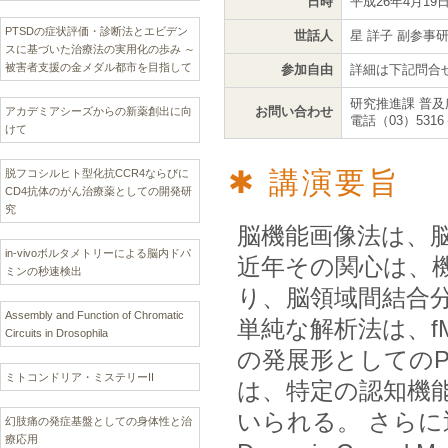
日時
平成26年4月19日
PTSDの症状評価・診断法とエビデン
世話人
星 詳子 副参
スに基づいた治療法の実用化の歩み ～
被害者支援の金メダル都市を目指して
参加自由
詳細は下記問合
研究推進課 普及
お問い合わせ
アカデミアシーズからの新薬創出に向
電話（03）5316
けて
講演要旨
脱フコシルヒト型化抗CCR4ならびに
CD4抗体のがん治療薬としての開発研
究
脳機能画像法は、
in-vivoボルタメトリーによる脳内ドパ
近年その関心は、
ミンの秒速検出
り、脳領域間結合
Assembly and Function of Chromatic
単純な解析法は、f
Circuits in Drosophila
の発展形としてのPsycho
ミトコンドリア・ミステリーII
は、特定の認知機
いられる。 さら
幻肢痛の発症基盤としての身体性と治
療応用