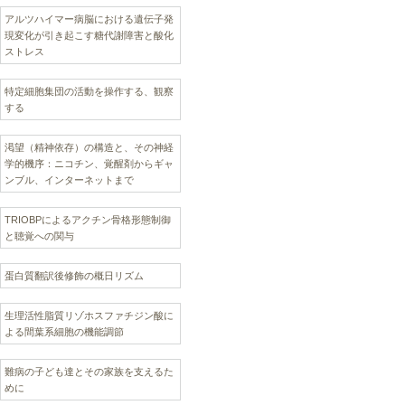
アルツハイマー病脳における遺伝子発
現変化が引き起こす糖代謝障害と酸化
ストレス
特定細胞集団の活動を操作する、観察
する
渇望（精神依存）の構造と、その神経
学的機序：ニコチン、覚醒剤からギャ
ンブル、インターネットまで
TRIOBPによるアクチン骨格形態制御
と聴覚への関与
蛋白質翻訳後修飾の概日リズム
生理活性脂質リゾホスファチジン酸に
よる間葉系細胞の機能調節
難病の子ども達とその家族を支えるた
めに