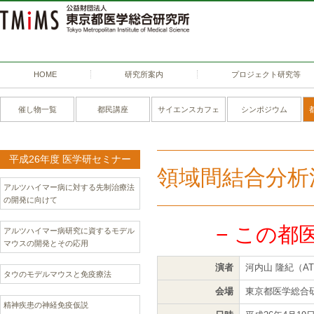
HOME
研究所案内
プロジェクト研究等
催し物一覧
都民講座
サイエンスカフェ
シンポジウム
平成26年度 医学研セミナー
領域間結合分析
アルツハイマー病に対する先制治療法
の開発に向けて
− この都
アルツハイマー病研究に資するモデル
マウスの開発とその応用
演者
河内山 隆紀（A
タウのモデルマウスと免疫療法
会場
東京都医学総合
精神疾患の神経免疫仮説