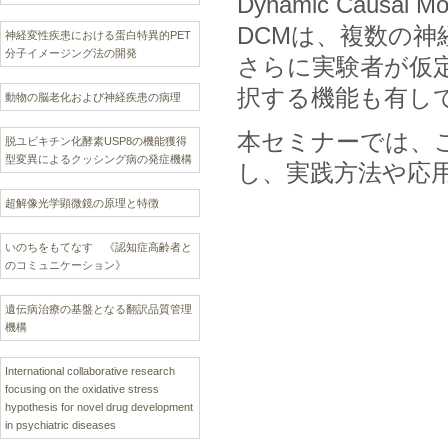
Dynamic Caus
DCMは、複数の
神経変性疾患における蛋白特異的PET
分子イメージング法の開発
さらに実験者が仮
択する機能も有し
動物の脳老化および神経疾患の病理
本セミナーでは、
脱ユビキチン化酵素USP8の機能獲得
型変異によるクッシング病の発症機構
し、実践方法や応
超解像光学顕微鏡の原理と特徴
いのちをもてなす 《認知症高齢者と
のコミュニケーション》
遺伝病治療の基盤となる翻訳品質管理
機構
International collaborative research
focusing on the oxidative stress
hypothesis for novel drug development
in psychiatric diseases