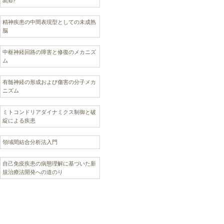
acid?
精神疾患の中間表現型としての未成熟
脳
中枢神経回路の障害と修復のメカニズ
ム
有髄神経の形成および傷害の分子メカ
ニズム
ミトコンドリアダイナミクス制御と破
綻による疾患
領域間結合分析法入門
自己免疫疾患の病態理解に基づいた新
規治療法開発への道のり