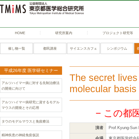
HOME
研究所案内
プロジェクト研究等
催し物一覧
都民講座
サイエンスカフェ
シンポジウム
平成26年度 医学研セミナー
The secret lives
アルツハイマー病に対する先制治療法
molecular basis 
の開発に向けて
アルツハイマー病研究に資するモデル
マウスの開発とその応用
− この都
タウのモデルマウスと免疫療法
演者
Prof.Kyung-Sun 
精神疾患の神経免疫仮説
会場
東京都医学総合研