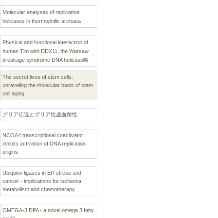
Molecular analyses of replicative
helicases in thermophilic archaea
Physical and functional interaction of
human Tim with DDX11, the Warsaw
breakage syndrome DNA helicase略
The secret lives of stem cells:
unraveling the molecular basis of stem
cell aging
グリア伝達とグリア性虚血耐性
NCOA4 transcriptional coactivator
inhibits activation of DNA replication
origins
Ubiquitin ligases in ER stress and
cancer - implications for ischemia,
metabolism and chemotherapy
OMEGA-3 DPA - a novel omega 3 fatty