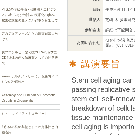
日時
平成26年11月2
PTSDの症状評価・診断法とエビデン
スに基づいた治療法の実用化の歩み ～
世話人
芝崎 太 参事研
被害者支援の金メダル都市を目指して
参加自由
詳細は下記問合
アカデミアシーズからの新薬創出に向
けて
研究推進課 普及
お問い合わせ
電話（03）5316
脱フコシルヒト型化抗CCR4ならびに
CD4抗体のがん治療薬としての開発研
講演要旨
究
in-vivoボルタメトリーによる脳内ドパ
Stem cell aging can 
ミンの秒速検出
passing replicative 
Assembly and Function of Chromatic
stem cell self-renew
Circuits in Drosophila
breakdown of cellul
ミトコンドリア・ミステリーII
tissue maintenance a
cell aging is import
幻肢痛の発症基盤としての身体性と治
療応用