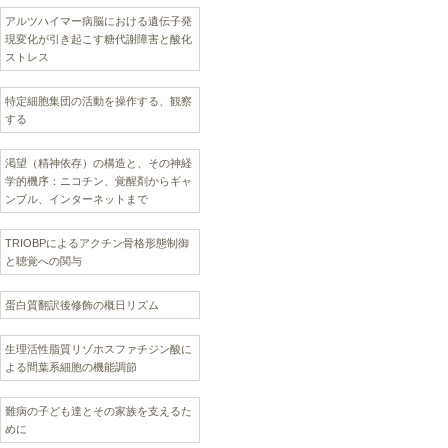
アルツハイマー病脳における遺伝子発
現変化が引き起こす糖代謝障害と酸化
ストレス
特定細胞集団の活動を操作する、観察
する
渇望（精神依存）の構造と、その神経
学的機序：ニコチン、覚醒剤からギャ
ンブル、インターネットまで
TRIOBPによるアクチン骨格形態制御
と聴覚への関与
蛋白質翻訳後修飾の概日リズム
生理活性脂質リゾホスファチジン酸に
よる間葉系細胞の機能調節
難病の子ども達とその家族を支えるた
めに