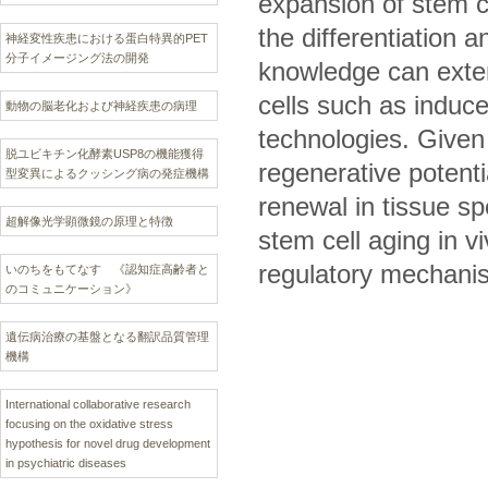
expansion of stem c
the differentiation 
神経変性疾患における蛋白特異的PET
分子イメージング法の開発
knowledge can exte
cells such as induce
動物の脳老化および神経疾患の病理
technologies. Given
脱ユビキチン化酵素USP8の機能獲得
regenerative potenti
型変異によるクッシング病の発症機構
renewal in tissue sp
超解像光学顕微鏡の原理と特徴
stem cell aging in v
regulatory mechani
いのちをもてなす 《認知症高齢者と
のコミュニケーション》
遺伝病治療の基盤となる翻訳品質管理
機構
International collaborative research
focusing on the oxidative stress
hypothesis for novel drug development
in psychiatric diseases