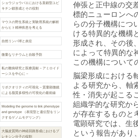
伸張と正中線の交
ショウジョウバエにおける直鎖型ユビ
キチン鎖形成とその役割
標的ニューロンへ
らの分子機構につ
マウスの野生系統と実験用系統の解析
からヒト精神疾患を考える
ける特異的な機構
形成され、その後
自然リンパ球と炎症
によって特異的な
微量なリチウムと自殺予防
この機構について
私の難病研究と医療貢献 − アミロイド
脳梁形成における
ーシスを中心に −
よる研究から、軸
リポクオリティの可視化 − 質量顕微鏡
性・消失が起こる
による脂質多様性の可視化の最前線
組織学的な研究か
Modeling the genome to link phenotype
が存在するものと
and genotype （表現型と遺伝型をリン
クするゲノムモデリング）
電顕研究では、生
という報告があり
大脳皮質間の神経回路形成におけるプ
レキシン分子の役割