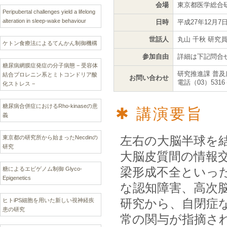
会場
東京都医学総合
Peripubertal challenges yield a lifelong
alteration in sleep-wake behaviour
日時
平成27年12月7日
世話人
丸山 千秋 研究
ケトン食療法によるてんかん制御機構
参加自由
詳細は下記問合
糖尿病網膜症発症の分子病態 − 受容体
研究推進課 普及
結合プロレニン系とミトコンドリア酸
お問い合わせ
電話（03）5316
化ストレス −
糖尿病合併症におけるRho-kinaseの意
講演要旨
義
左右の大脳半球を
東京都の研究所から始まったNecdinの
研究
大脳皮質間の情報
梁形成不全といっ
糖によるエピゲノム制御 Glyco-
Epigenetics
な認知障害、高次
研究から、自閉症
ヒトiPS細胞を用いた新しい視神経疾
患の研究
常の関与が指摘さ