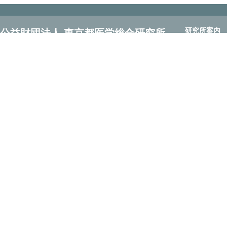
研究所案内
公益財団法人 東京都医学総合研究所
研究所案内
Tokyo Metropolitan Institute of Medical Science
理事長 ごあい
〒156-8506 東京都世田谷区上北沢2-1-6
所長 ごあいさ
Tel：03-5316-3100 Fax：03-5316-3150
沿革
定款
組織
理事長・所長
副所長紹介
齊藤 実
長谷川 成
臨床医科学研
先端基礎医科
交通アクセス
お問い合わせ
サイト利用案
プライバシー
リンク
サイトマップ