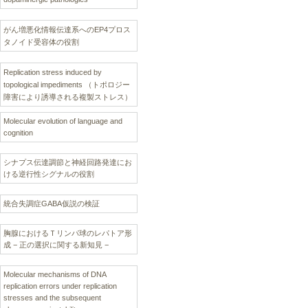
がん増悪化情報伝達系へのEP4プロス
タノイド受容体の役割
Replication stress induced by
topological impediments （トポロジー
障害により誘導される複製ストレス）
Molecular evolution of language and
cognition
シナプス伝達調節と神経回路発達にお
ける逆行性シグナルの役割
統合失調症GABA仮説の検証
胸腺におけるＴリンパ球のレパトア形
成 − 正の選択に関する新知見 −
Molecular mechanisms of DNA
replication errors under replication
stresses and the subsequent