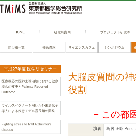
HOME
研究所案内
プロジェクト研究等
催し物一覧
都民講座
サイエンスカフェ
シンポジウム
平成27年度 医学研セミナー
大脳皮質間の神
医療機器の医師主導治験における健康
役割
概念の変更とPatients Reported
Outcome
ウイルスベクターを用いた外来遺伝子
導入による疾患モデル霊長類の開発
− この都
Fighting stress to fight Alzheimer’s
演者
鳥居 正昭 Principal
disease