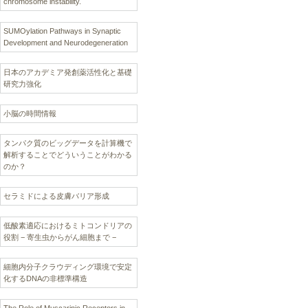
chromosome instability.
SUMOylation Pathways in Synaptic
Development and Neurodegeneration
日本のアカデミア発創薬活性化と基礎
研究力強化
小脳の時間情報
タンパク質のビッグデータを計算機で
解析することでどういうことがわかる
のか？
セラミドによる皮膚バリア形成
低酸素適応におけるミトコンドリアの
役割 − 寄生虫からがん細胞まで −
細胞内分子クラウディング環境で安定
化するDNAの非標準構造