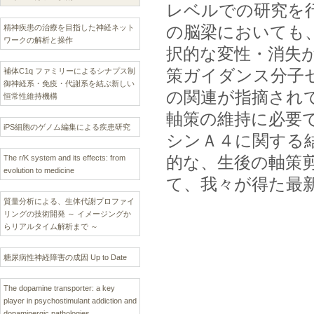
レベルでの研究を
の脳梁においても
精神疾患の治療を目指した神経ネット
ワークの解析と操作
択的な変性・消失
策ガイダンス分子
補体C1q ファミリーによるシナプス制
御神経系・免疫・代謝系を結ぶ新しい
の関連が指摘され
恒常性維持機構
軸策の維持に必要
iPS細胞のゲノム編集による疾患研究
シンＡ４に関する
的な、生後の軸策
The r/K system and its effects: from
evolution to medicine
て、我々が得た最
質量分析による、生体代謝プロファイ
リングの技術開発 ～ イメージングか
らリアルタイム解析まで ～
糖尿病性神経障害の成因 Up to Date
The dopamine transporter: a key
player in psychostimulant addiction and
dopaminergic pathologies