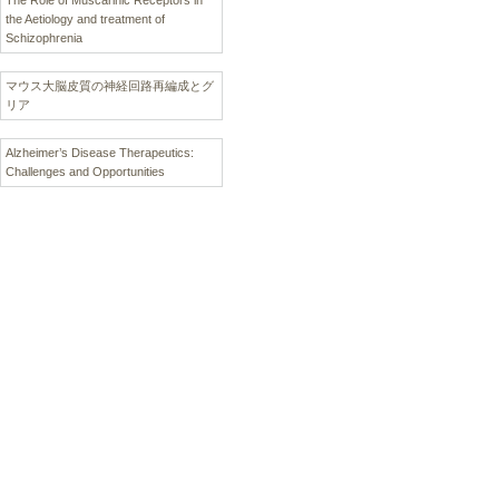
The Role of Muscarinic Receptors in
the Aetiology and treatment of
Schizophrenia
マウス大脳皮質の神経回路再編成とグ
リア
Alzheimer’s Disease Therapeutics:
Challenges and Opportunities