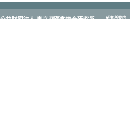
研究所案内
公益財団法人 東京都医学総合研究所
研究所案内
Tokyo Metropolitan Institute of Medical Science
理事長 ごあい
〒156-8506 東京都世田谷区上北沢2-1-6
所長 ごあいさ
Tel：03-5316-3100 Fax：03-5316-3150
沿革
定款
組織
理事長・所長
副所長紹介
齊藤 実
長谷川 成
臨床医科学研
先端基礎医科
交通アクセス
お問い合わせ
サイト利用案
プライバシー
リンク
サイトマップ