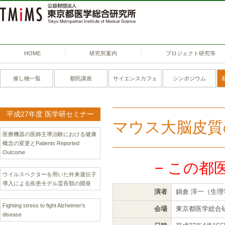
HOME
研究所案内
プロジェクト研究等
催し物一覧
都民講座
サイエンスカフェ
シンポジウム
平成27年度 医学研セミナー
マウス大脳皮質
医療機器の医師主導治験における健康
概念の変更とPatients Reported
Outcome
− この都
ウイルスベクターを用いた外来遺伝子
導入による疾患モデル霊長類の開発
演者
鍋倉 淳一（生理
Fighting stress to fight Alzheimer’s
会場
東京都医学総合
disease