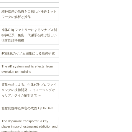
精神疾患の治療を目指した神経ネット
ワークの解析と操作
補体C1q ファミリーによるシナプス制
御神経系・免疫・代謝系を結ぶ新しい
恒常性維持機構
iPS細胞のゲノム編集による疾患研究
The r/K system and its effects: from
evolution to medicine
質量分析による、生体代謝プロファイ
リングの技術開発 ～ イメージングか
らリアルタイム解析まで ～
糖尿病性神経障害の成因 Up to Date
The dopamine transporter: a key
player in psychostimulant addiction and
dopaminergic pathologies