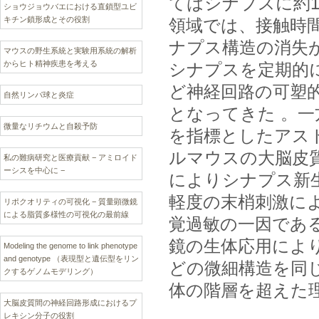
てはシナプスに約
ショウジョウバエにおける直鎖型ユビ
キチン鎖形成とその役割
領域では、接触時
ナプス構造の消失
マウスの野生系統と実験用系統の解析
からヒト精神疾患を考える
シナプスを定期的
ど神経回路の可塑
自然リンパ球と炎症
となってきた 。一
微量なリチウムと自殺予防
を指標としたアス
ルマウスの大脳皮
私の難病研究と医療貢献 − アミロイド
ーシスを中心に −
によりシナプス新
軽度の末梢刺激に
リポクオリティの可視化 − 質量顕微鏡
による脂質多様性の可視化の最前線
覚過敏の一因であ
鏡の生体応用によ
Modeling the genome to link phenotype
and genotype （表現型と遺伝型をリン
どの微細構造を同
クするゲノムモデリング）
体の階層を超えた
大脳皮質間の神経回路形成におけるプ
レキシン分子の役割