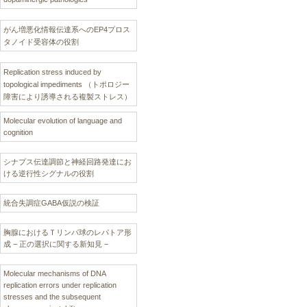
がん増悪化情報伝達系へのEP4プロス
タノイド受容体の役割
Replication stress induced by
topological impediments （トポロジー
障害により誘導される複製ストレス）
Molecular evolution of language and
cognition
シナプス伝達調節と神経回路発達にお
ける逆行性シグナルの役割
統合失調症GABA仮説の検証
胸腺におけるＴリンパ球のレパトア形
成 − 正の選択に関する新知見 −
Molecular mechanisms of DNA
replication errors under replication
stresses and the subsequent