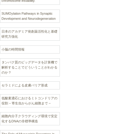
chromosome instability.
SUMOylation Pathways in Synaptic
Development and Neurodegeneration
日本のアカデミア発創薬活性化と基礎
研究力強化
小脳の時間情報
タンパク質のビッグデータを計算機で
解析することでどういうことがわかる
のか？
セラミドによる皮膚バリア形成
低酸素適応におけるミトコンドリアの
役割 − 寄生虫からがん細胞まで −
細胞内分子クラウディング環境で安定
化するDNAの非標準構造