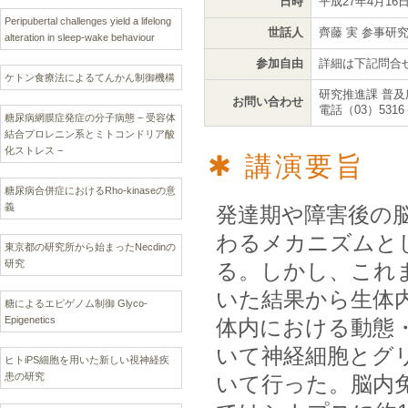
日時
平成27年4月16
Peripubertal challenges yield a lifelong
世話人
齊藤 実 参事研
alteration in sleep-wake behaviour
参加自由
詳細は下記問合
ケトン食療法によるてんかん制御機構
研究推進課 普及
お問い合わせ
電話（03）5316
糖尿病網膜症発症の分子病態 − 受容体
結合プロレニン系とミトコンドリア酸
化ストレス −
講演要旨
糖尿病合併症におけるRho-kinaseの意
義
発達期や障害後の
わるメカニズムと
東京都の研究所から始まったNecdinの
研究
る。しかし、これまで
いた結果から生体
糖によるエピゲノム制御 Glyco-
Epigenetics
体内における動態
いて神経細胞とグ
ヒトiPS細胞を用いた新しい視神経疾
患の研究
いて行った。脳内