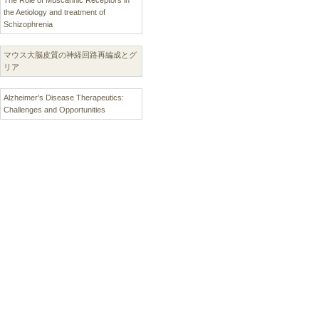
The Role of Muscarinic Receptors in
the Aetiology and treatment of
Schizophrenia
マウス大脳皮質の神経回路再編成とグ
リア
Alzheimer’s Disease Therapeutics:
Challenges and Opportunities