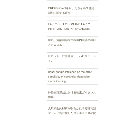
CRISPR/Cas9を用いたウイルス感染
制御に関する研究
EARLY DETECTION AND EARLY
INTERVENTION IN PSYCHOSIS
睡眠・覚醒調節や中枢体内時計の神経
メカニズム
ロボット・計算知能・リハビリテーシ
ョン
Basal ganglia influence on the error
sensitivity of cerebellar dependent
motor learning.
神経回路形成における軸索ガイダンス
機構
大規模配列解析が明らかにする哺乳類
ゲノムに内在化したウイルス由来の配