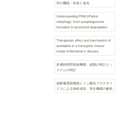
列の機能・疾患と進化
Understanding PINK1/Parkin
mitophagy: from autophagosome
formation to lysosomal degradation
Therapeutic effect and mechanism of
quetiapine in a transgenic mouse
model of Alzheimer’s disease.
多層的時間発振機構：細胞の時計とシ
ステムの時計
超解像度顕微鏡とリン酸化プロテオミ
クスによる神経成長・再生機構の解析