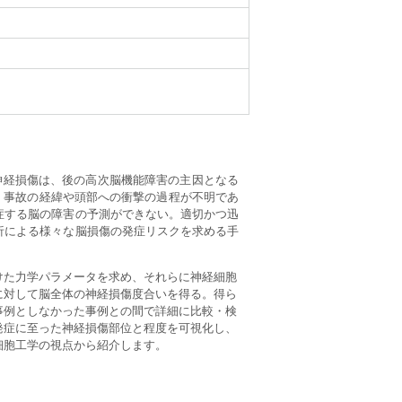
神経損傷は、後の高次脳機能障害の主因となる
合、事故の経緯や頭部への衝撃の過程が不明であ
症する脳の障害の予測ができない。適切かつ迅
析による様々な脳損傷の発症リスクを求める手
けた力学パラメータを求め、それらに神経細胞
に対して脳全体の神経損傷度合いを得る。得ら
事例としなかった事例との間で詳細に比較・検
発症に至った神経損傷部位と程度を可視化し、
細胞工学の視点から紹介します。