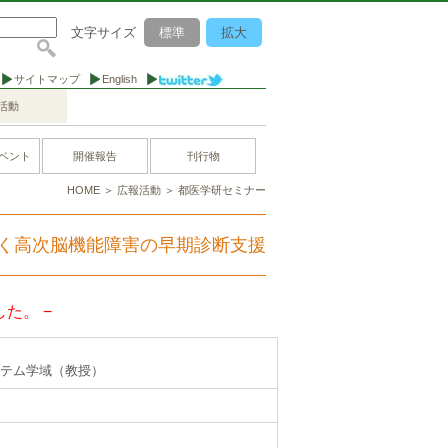
文字サイズ
標準
拡大
サイトマップ
English
活動
ベント
開催報告
刊行物
HOME
＞
広報活動
＞
都医学研セミナー
く高次脳機能障害の早期診断支援
た。 −
テム学域（教授）