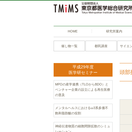
HOME
研究所案内
催し物一覧
都民講座
サイエ
平成29年度
頭部
医学研セミナー
MPOの産学連携（TLOからBDO）と
ベンチャー企業の設立による再生医療
の普及
メンタルヘルスにおけるω3系多価不
飽和脂肪酸の役割
神経伝達物質の細胞間隙拡散のシミュ
レーション