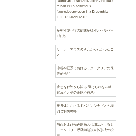
Retrotransposon Activation Contributes
to non-cell autonomous
Neurodegeneration in a Drosophila
TDP-43 Model of ALS.
多発性硬化症の病態多様性とヘルパー
T細胞
リーラーマウスの研究からわかったこ
と
中枢神経系におけるミクログリアの保
護的機能
疾患を代謝から観る‐避けられない糖
化反応とその細胞応答系‐
線条体におけるドパミンシナプスの標
的と制御戦略
筋肉および褐色脂肪の代謝におけるミ
トコンドリア呼吸鎖超複合体形成の役
割