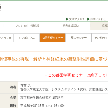
交通アクセス
お問い合わせ
プロジェクト研究等
研究支援活動
広報
ンスカフェ
シンポジウム
都医学研セミナー
夏のセミナー
その他のイ
損傷事故の再現・解析と神経細胞の衝撃耐性評価に基づ
− この都医学研セミナーは終了しまし
青村 茂
演者
首都大学東京大学院・システムデザイン研究科、知能機械シス
会場
東京都医学総合研究所 2階講堂
日時
平成30年3月15日（木）16：00～