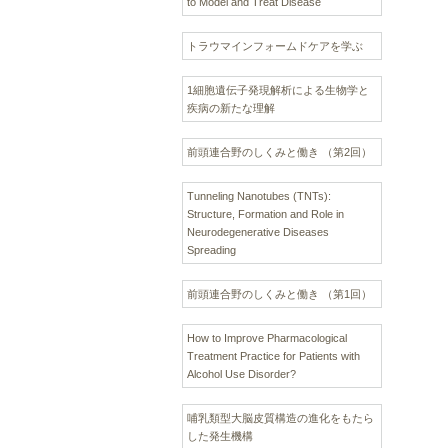
to Model and Treat Disease
トラウマインフォームドケアを学ぶ
1細胞遺伝子発現解析による生物学と
疾病の新たな理解
前頭連合野のしくみと働き （第2回）
Tunneling Nanotubes (TNTs):
Structure, Formation and Role in
Neurodegenerative Diseases
Spreading
前頭連合野のしくみと働き （第1回）
How to Improve Pharmacological
Treatment Practice for Patients with
Alcohol Use Disorder?
哺乳類型大脳皮質構造の進化をもたら
した発生機構