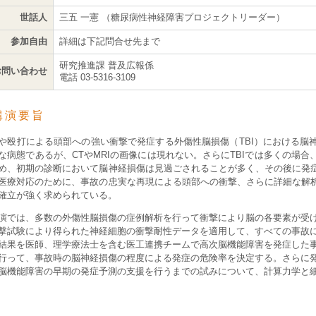
世話人
三五 一憲 （糖尿病性神経障害プロジェクトリーダー）
参加自由
詳細は下記問合せ先まで
研究推進課 普及広報係
お問い合わせ
電話 03-5316-3109
講演要旨
や殴打による頭部への強い衝撃で発症する外傷性脳損傷（TBI）における脳
な病態であるが、CTやMRIの画像には現れない。さらにTBIでは多くの場
め、初期の診断において脳神経損傷は見過ごされることが多く、その後に発
医療対応のために、事故の忠実な再現による頭部への衝撃、さらに詳細な解
確立が強く求められている。
演では、多数の外傷性脳損傷の症例解析を行って衝撃により脳の各要素が受
撃試験により得られた神経細胞の衝撃耐性データを適用して、すべての事故
結果を医師、理学療法士を含む医工連携チームで高次脳機能障害を発症した
行って、事故時の脳神経損傷の程度による発症の危険率を決定する。さらに
脳機能障害の早期の発症予測の支援を行うまでの試みについて、計算力学と