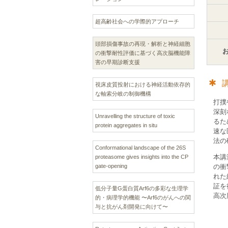
超高齢社会への学際的アプローチ
頭部損傷事故の再現・解析と神経細胞
の衝撃耐性評価に基づく高次脳機能障
害の早期診断支援
視床皮質投射における神経活動依存的
な軸索分岐の制御機構
打撲
深刻
Unravelling the structure of toxic
るた
protein aggregates in situ
速な
法の
Conformational landscape of the 26S
本講
proteasome gives insights into the CP
gate-opening
の衝
れた
証を
低分子量G蛋白質Arf6の多彩な生理学
高次
的・病理学的機能 〜Arf6のがんへの関
与と抗がん剤開発に向けて〜