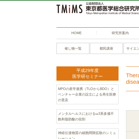
HOME
研究所案内
催し物一覧
都民講座
サイエ
平成29年度
Thera
医学研セミナー
disea
MPOの産学連携（TLOからBDO）と
ベンチャー企業の設立による再生医療
の普及
メンタルヘルスにおけるω3系多価不
飽和脂肪酸の役割
神経伝達物質の細胞間隙拡散のシミュ
レーション