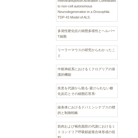
Retrotransposon Activation Contributes
to non-cell autonomous
Neurodegeneration in a Drosophila
TDP-43 Model of ALS.
多発性硬化症の病態多様性とヘルパー
T細胞
リーラーマウスの研究からわかったこ
と
中枢神経系におけるミクログリアの保
護的機能
疾患を代謝から観る‐避けられない糖
化反応とその細胞応答系‐
線条体におけるドパミンシナプスの標
的と制御戦略
筋肉および褐色脂肪の代謝におけるミ
トコンドリア呼吸鎖超複合体形成の役
割