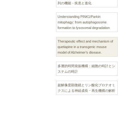
列の機能・疾患と進化
Understanding PINK1/Parkin
mitophagy: from autophagosome
formation to lysosomal degradation
Therapeutic effect and mechanism of
quetiapine in a transgenic mouse
model of Alzheimer’s disease.
多層的時間発振機構：細胞の時計とシ
ステムの時計
超解像度顕微鏡とリン酸化プロテオミ
クスによる神経成長・再生機構の解析