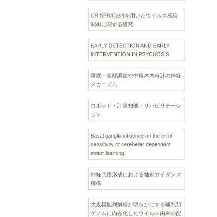
CRISPR/Cas9を用いたウイルス感染
制御に関する研究
EARLY DETECTION AND EARLY
INTERVENTION IN PSYCHOSIS
睡眠・覚醒調節や中枢体内時計の神経
メカニズム
ロボット・計算知能・リハビリテーシ
ョン
Basal ganglia influence on the error
sensitivity of cerebellar dependent
motor learning.
神経回路形成における軸索ガイダンス
機構
大規模配列解析が明らかにする哺乳類
ゲノムに内在化したウイルス由来の配