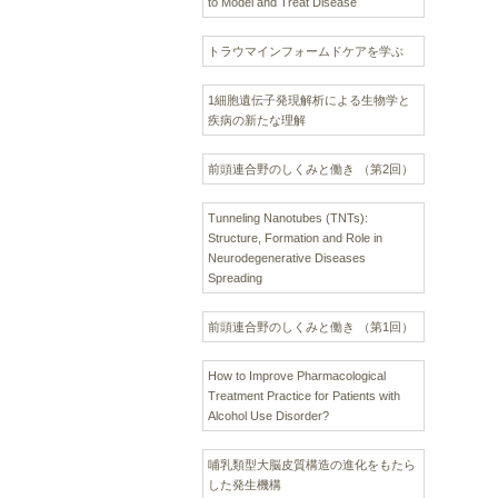
to Model and Treat Disease
トラウマインフォームドケアを学ぶ
1細胞遺伝子発現解析による生物学と
疾病の新たな理解
前頭連合野のしくみと働き （第2回）
Tunneling Nanotubes (TNTs):
Structure, Formation and Role in
Neurodegenerative Diseases
Spreading
前頭連合野のしくみと働き （第1回）
How to Improve Pharmacological
Treatment Practice for Patients with
Alcohol Use Disorder?
哺乳類型大脳皮質構造の進化をもたら
した発生機構