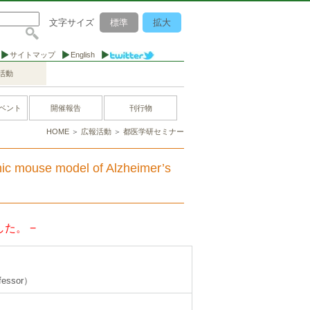
文字サイズ
標準
拡大
サイトマップ
English
活動
ベント
開催報告
刊行物
HOME
＞
広報活動
＞
都医学研セミナー
nic mouse model of Alzheimer’s
た。 −
ofessor）