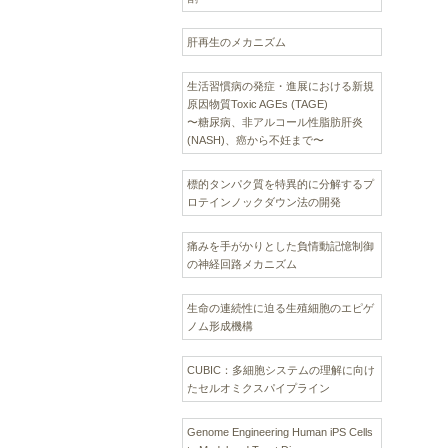
肝再生のメカニズム
生活習慣病の発症・進展における新規
原因物質Toxic AGEs (TAGE)
〜糖尿病、非アルコール性脂肪肝炎
(NASH)、癌から不妊まで〜
標的タンパク質を特異的に分解するプ
ロテインノックダウン法の開発
痛みを手がかりとした負情動記憶制御
の神経回路メカニズム
生命の連続性に迫る生殖細胞のエピゲ
ノム形成機構
CUBIC：多細胞システムの理解に向け
たセルオミクスパイプライン
Genome Engineering Human iPS Cells