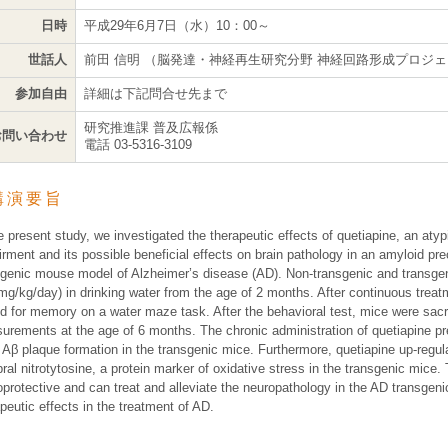
日時
平成29年6月7日（水）10：00～
世話人
前田 信明 （脳発達・神経再生研究分野 神経回路形成プロジ
参加自由
詳細は下記問合せ先まで
研究推進課 普及広報係
お問い合わせ
電話 03-5316-3109
講演要旨
e present study, we investigated the therapeutic effects of quetiapine, an at
rment and its possible beneficial effects on brain pathology in an amyloid pr
sgenic mouse model of Alzheimer’s disease (AD). Non-transgenic and transgeni
 mg/kg/day) in drinking water from the age of 2 months. After continuous trea
ed for memory on a water maze task. After the behavioral test, mice were sacr
urements at the age of 6 months. The chronic administration of quetiapine 
 Aβ plaque formation in the transgenic mice. Furthermore, quetiapine up-regul
ral nitrotytosine, a protein marker of oxidative stress in the transgenic mice.
oprotective and can treat and alleviate the neuropathology in the AD transgen
peutic effects in the treatment of AD.