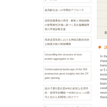
超高齢社会への学際的アプローチ
頭部損傷事故の再現・解析と神経細胞
の衝撃耐性評価に基づく高次脳機能障
害の早期診断支援
視床皮質投射における神経活動依存的
な軸索分岐の制御機構
Unravelling the structure of toxic
In th
protein aggregates in situ
impai
tran
Conformational landscape of the 26S
or 5
proteasome gives insights into the CP
test
gate-opening
meas
brain
cereb
低分子量G蛋白質Arf6の多彩な生理学
neur
的・病理学的機能 〜Arf6のがんへの関
thera
与と抗がん剤開発に向けて〜