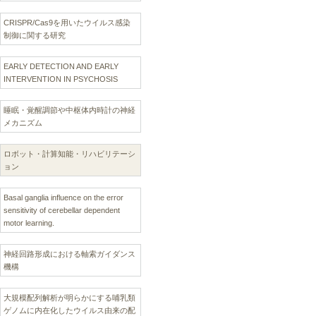
CRISPR/Cas9を用いたウイルス感染
制御に関する研究
EARLY DETECTION AND EARLY
INTERVENTION IN PSYCHOSIS
睡眠・覚醒調節や中枢体内時計の神経
メカニズム
ロボット・計算知能・リハビリテーシ
ョン
Basal ganglia influence on the error
sensitivity of cerebellar dependent
motor learning.
神経回路形成における軸索ガイダンス
機構
大規模配列解析が明らかにする哺乳類
ゲノムに内在化したウイルス由来の配