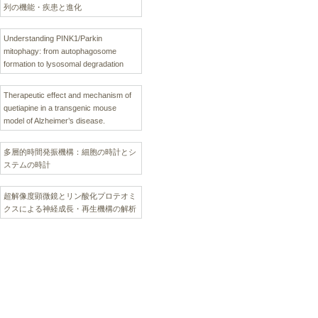
列の機能・疾患と進化
Understanding PINK1/Parkin
mitophagy: from autophagosome
formation to lysosomal degradation
Therapeutic effect and mechanism of
quetiapine in a transgenic mouse
model of Alzheimer’s disease.
多層的時間発振機構：細胞の時計とシ
ステムの時計
超解像度顕微鏡とリン酸化プロテオミ
クスによる神経成長・再生機構の解析