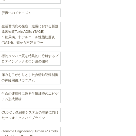
肝再生のメカニズム
生活習慣病の発症・進展における新規
原因物質Toxic AGEs (TAGE)
〜糖尿病、非アルコール性脂肪肝炎
(NASH)、癌から不妊まで〜
標的タンパク質を特異的に分解するプ
ロテインノックダウン法の開発
痛みを手がかりとした負情動記憶制御
の神経回路メカニズム
生命の連続性に迫る生殖細胞のエピゲ
ノム形成機構
CUBIC：多細胞システムの理解に向け
たセルオミクスパイプライン
Genome Engineering Human iPS Cells