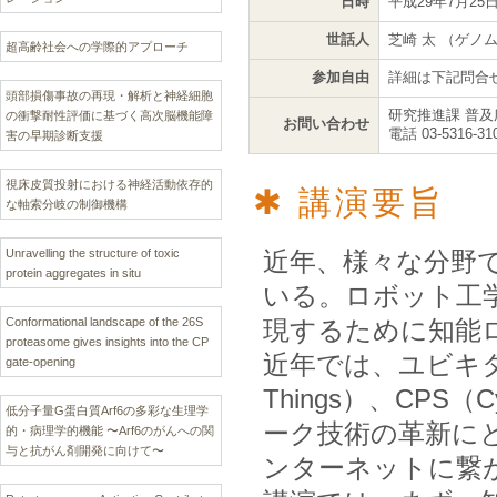
日時
平成29年7月25日（
世話人
芝崎 太 （ゲノ
超高齢社会への学際的アプローチ
参加自由
詳細は下記問合
頭部損傷事故の再現・解析と神経細胞
研究推進課 普及
の衝撃耐性評価に基づく高次脳機能障
お問い合わせ
電話 03-5316-31
害の早期診断支援
視床皮質投射における神経活動依存的
講演要旨
な軸索分岐の制御機構
Unravelling the structure of toxic
近年、様々な分野
protein aggregates in situ
いる。ロボット工
Conformational landscape of the 26S
現するために知能
proteasome gives insights into the CP
近年では、ユビキタスコ
gate-opening
Things）、CPS（C
低分子量G蛋白質Arf6の多彩な生理学
ーク技術の革新に
的・病理学的機能 〜Arf6のがんへの関
与と抗がん剤開発に向けて〜
ンターネットに繋