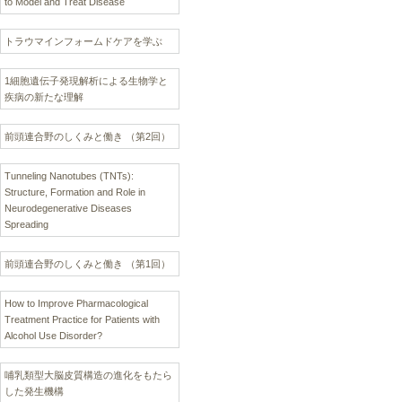
to Model and Treat Disease
トラウマインフォームドケアを学ぶ
1細胞遺伝子発現解析による生物学と
疾病の新たな理解
前頭連合野のしくみと働き （第2回）
Tunneling Nanotubes (TNTs):
Structure, Formation and Role in
Neurodegenerative Diseases
Spreading
前頭連合野のしくみと働き （第1回）
How to Improve Pharmacological
Treatment Practice for Patients with
Alcohol Use Disorder?
哺乳類型大脳皮質構造の進化をもたら
した発生機構