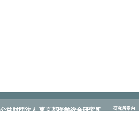
研究所案内
公益財団法人 東京都医学総合研究所
研究所案内
Tokyo Metropolitan Institute of Medical Science
理事長 ごあい
〒156-8506 東京都世田谷区上北沢2-1-6
所長 ごあいさ
Tel：03-5316-3100 Fax：03-5316-3150
沿革
定款