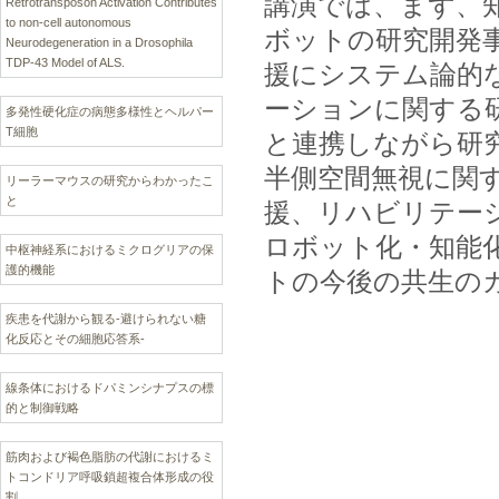
講演では、まず、
Retrotransposon Activation Contributes
to non-cell autonomous
ボットの研究開発
Neurodegeneration in a Drosophila
TDP-43 Model of ALS.
援にシステム論的
ーションに関する
多発性硬化症の病態多様性とヘルパー
T細胞
と連携しながら研
半側空間無視に関
リーラーマウスの研究からわかったこ
と
援、リハビリテー
ロボット化・知能
中枢神経系におけるミクログリアの保
護的機能
トの今後の共生の
疾患を代謝から観る‐避けられない糖
化反応とその細胞応答系‐
線条体におけるドパミンシナプスの標
的と制御戦略
筋肉および褐色脂肪の代謝におけるミ
トコンドリア呼吸鎖超複合体形成の役
割