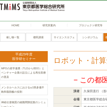
HOME
研究所案内
プロジェクト研究等
催し物一覧
都民講座
サイエンスカフェ
シンポジウム
平成29年度
ロボット・計算
医学研セミナー
MPOの産学連携（TLOからBDO）と
ベンチャー企業の設立による再生医療
の普及
− この都
メンタルヘルスにおけるω3系多価不
演者
久保田直行 （首
飽和脂肪酸の役割
会場
東京都医学総合研
神経伝達物質の細胞間隙拡散のシミュ
レーション